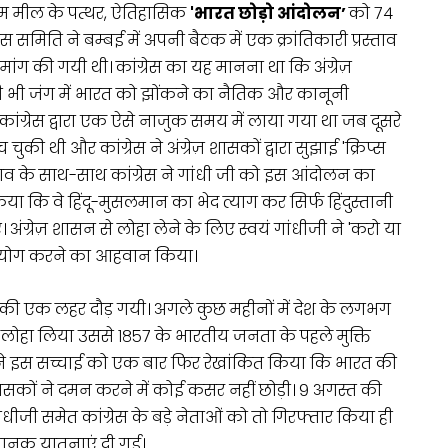
अहम मील के पत्थर, ऐतिहासिक
'भारत छोड़ो आंदोलन’
को ७४
स समिति ने बम्बई में अपनी बैठक में एक क्रांतिकारी प्रस्ताव
 मांग की गयी थी। कांग्रेस का यह मानना था कि अंग्रेज़
 भी जंग में भारत को झोंकने का नैतिक और कानूनी
ताव कांग्रेस द्वारा एक ऐसे नाजुक समय में लाया गया था जब दूसरे
 चुकी थी और कांग्रेस ने अंग्रेज़ शासकों द्वारा सुझाई 'क्रिप्स
्ताव के साथ-साथ कांग्रेस ने गांधी जी को इस आंदोलन का
या कि वे हिंदू-मुसलमान का भेद त्याग कर सिर्फ हिंदुस्तानी
। अंग्रेज़ शासन से लोहा लेने के लिए स्वयं गांधीजी ने 'करो या
 असहयोग करने का आहवान किया।
ंति की एक लहर दौड़ गयी। अगले कुछ महीनों में देश के लगभग
रह लोहा लिया उससे १८५७ के भारतीय जनता के पहले मुक्ति
न ने इस सच्चाई को एक बार फिर रेखांकित किया कि भारत की
 शासकों ने दमन करने में कोई कसर नहीं छोड़ी। ९ अगस्त की
ंधीजी समेत कांग्रेस के बड़े नेताओं को तो गिरफ्तार किया ही
 भयानक यातनाएं दी गई।