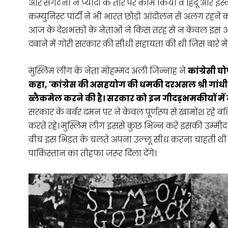
और संगठनों ने प्यादों के तौर पर काम किया वे हिंदू और इस्ला
कम्युनिस्ट पार्टी ने भी भारत छोड़ो आंदोलन से अलग रहने 
आज के देशभक्तों के नेताओं ने किस तरह से न केवल इ
दबाने में गोरी सरकार की सीधी सहायता की थी जिस बारे मे
मुस्लिम लीग के नेता मोहम्मद अली जिन्नाह ने
कांग्रेसी घ
कहा, 'कांग्रेस की असहयोग की धमकी दरअसल श्री गांधी 
ब्लैकमेल करने की है। सरकार को इन गीदड़भमकीयों में 
सरकार के बर्बर दमन पर ने केवल पूर्णरूप से खामोश रहे बल्क
करते रहे। मुस्लिम लीग इससे कुछ भिन्न करे इसकी उम्मीद
बीच इस भिड़त के चलते अपना उल्लू सीध करना चाहती थी। 
पाकिस्तान का तोहफा जरूर दिला देंगे।