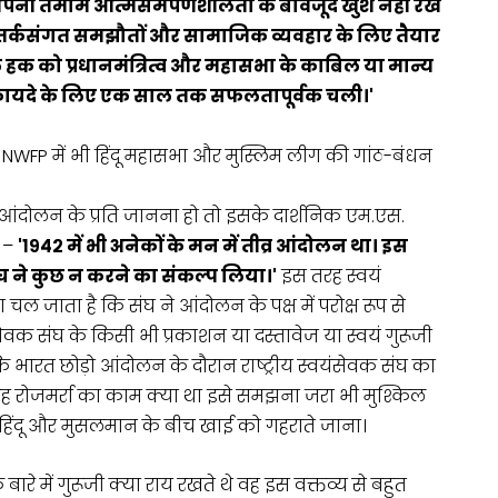
्रेस अपनी तमाम आत्मसमर्पणशीलता के बावजूद खुश नहीं रख
फी तर्कसंगत समझौतों और सामाजिक व्यवहार के लिए तैयार
हक को प्रधानमंत्रित्व और महासभा के काबिल या मान्य
ाय के फायदे के लिए एक साल तक सफलतापूर्वक चली।'
NWFP में भी हिंदू महासभा और मुस्लिम लीग की गांठ-बंधन
ो आंदोलन के प्रति जानना हो तो इसके दार्शनिक एम.एस.
 –
'१९४२ में भी अनेकों के मन में तीव्र आंदोलन था। इस
संघ ने कुछ न करने का संकल्प लिया।'
इस तरह स्वयं
 चल जाता है कि संघ ने आंदोलन के पक्ष में परोक्ष रूप से
ंसेवक संघ के किसी भी प्रकाशन या दस्तावेज या स्वयं गुरूजी
 भारत छोड़ो आंदोलन के दौरान राष्ट्रीय स्वयंसेवक संघ का
है। यह रोजमर्रा का काम क्या था इसे समझना जरा भी मुश्किल
र हिंदू और मुसलमान के बीच खाई को गहराते जाना।
बारे में गुरूजी क्या राय रखते थे वह इस वक्तव्य से बहुत