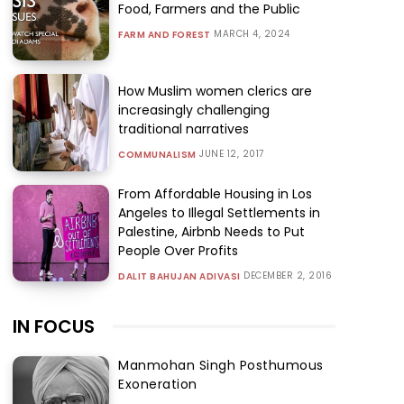
Food, Farmers and the Public
MARCH 4, 2024
FARM AND FOREST
How Muslim women clerics are
increasingly challenging
traditional narratives
JUNE 12, 2017
COMMUNALISM
From Affordable Housing in Los
Angeles to Illegal Settlements in
Palestine, Airbnb Needs to Put
People Over Profits
DECEMBER 2, 2016
DALIT BAHUJAN ADIVASI
IN FOCUS
Manmohan Singh Posthumous
Exoneration