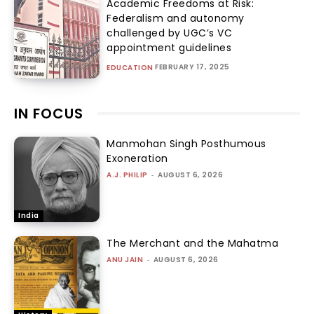
Academic Freedoms at Risk:
Federalism and autonomy
challenged by UGC’s VC
appointment guidelines
FEBRUARY 17, 2025
EDUCATION
IN FOCUS
Manmohan Singh Posthumous
Exoneration
A.J. PHILIP
-
AUGUST 6, 2026
India
The Merchant and the Mahatma
ANU JAIN
-
AUGUST 6, 2026