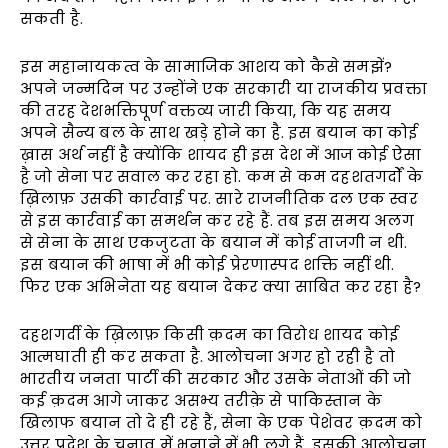
सकती है.
इस महानायकत्व के सामाजिक आशय को कैसे समझें?
अपने जन्मदिन पर उन्होंने एक सरकारी या राजकीय प्रवक्ता
की तरह देशभक्तिपूर्ण वक्तव्य जारी किया, कि यह समय
अपने सैन्य बल के साथ खड़े होने का है. इस बयान का कोई
ख़ास अर्थ नहीं है क्योंकि शायद ही इस देश में आज कोई ऐसा
है जो सेना पर सवाल कर रहा हो. कम से कम दहशतगर्दों के
ख़िलाफ़ उसकी कार्रवाई पर. सारे राजनीतिक दल एक स्वर
से इस कार्रवाई का समर्थन कर रहे हैं. तब इस समय अलग
से सेना के साथ एकजुटता के बयान में कोई ताजगी न थी.
इस बयान की भाषा में भी कोई प्रेरणास्पद शक्ति नहीं थी.
फिर एक अभिनेता यह बयान देकर क्या साबित कर रहा है?
दहशगर्दी के ख़िलाफ़ किसी क़दम का विरोध शायद कोई
आत्मघाती ही कर सकता है. आलोचना अगर हो रही है तो
भारतीय जनता पार्टी की सरकार और उसके नेताओं की जो
कई क़दम आगे जाकर असभ्य तरीक़े से पाकिस्तान के
खिलाफ बयान तो दे ही रहे हैं, सेना के एक पेशेवर क़दम को
उत्तर प्रदेश के चुनाव में भुनाने में भी लगे हैं. इसकी आलोचना