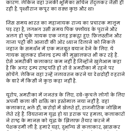
कारण. लेकिन वहां उनकी भूमिका सचिन तेंदुलकर जैसी ही
रही है. पृथ्वीराज कपूर का वक़्त कुछ और था!
जिस समय भारत का महानायक राज्य का प्रचारक मालूम
पड़ रहा है, लगभग उसी समय पिंक फ़्लॉयड के पुराने और
अलग हो चुके गायक एक जगह इकट्ठा हुए: फ़िलस्तीन और
ग़ाज़ा पट्टी की आज़ादी की ओर ध्यान दिलाने को निकले
जहाज के समर्थन में एक मज़बूत बयान देने के लिए. ये
गायक खुलकर डॉनल्ड ट्रम्प की मुख़ालफ़त भी कर रहे हैं.
ऐसे अमरीकी कलाकार कम नहीं हैं जिन्होंने खुलेआम कहा
है कि अगर ट्रम्प राष्ट्रपति हों तो वे अमरीका में रहने पर
सोचेंगे. लेकिन वहां उन्हें जलावतन करने या देशद्रोही ठहराने
के बारे में किसी ने कुछ कहा नहीं है.
यूरोप, अमरीका में जनतंत्र के लिए, दबे-कुचले लोगों के लिए
अपनी कला की शक्ति का इस्तेमाल नया नहीं है. वहां
कलाकार, भले ही, करोड़ों में खेलते हों, राजनीतिक जोखिम
लेते रहे हैं. वियतनाम युद्ध हो या इराक़ पर हमला, कलाकारों
ने राष्ट्र के मानस को युद्ध के ख़िलाफ़ तैयार करने में
पेशकदमी ली है. हमारे यहां, दुर्भाग्य से कलाकार, ख़ासकर