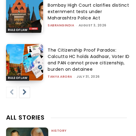
Bombay High Court clarifies distinct
externment tests under
Maharashtra Police Act
SABRANGINDIA
-
AUGUST 3, 2026
RULE OF LAW
The Citizenship Proof Paradox:
Calcutta HC holds Aadhaar, Voter ID
and PAN cannot prove citizenship,
burden on detainee
TANYA ARORA
-
JULY 31, 2026
RULE OF LAW
ALL STORIES
HISTORY