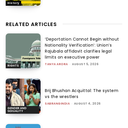
History
RELATED ARTICLES
‘Deportation Cannot Begin without
Nationality Verification’: Union’s
Rajubala affidavit clarifies legal
limits on executive power
TANYA ARORA
-
AUGUST 5, 2026
RIGHTS
Brij Bhushan Acquittal: The system
vs the wrestlers
SABRANGINDIA
-
AUGUST 4, 2026
GENDER AND
SEXUALITY