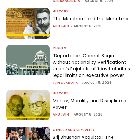
SABRANGINDIA
-
AUGUST 6, 2026
HISTORY
The Merchant and the Mahatma
ANU JAIN
-
AUGUST 6, 2026
RIGHTS
‘Deportation Cannot Begin
without Nationality Verification’:
Union’s Rajubala affidavit clarifies
legal limits on executive power
TANYA ARORA
-
AUGUST 5, 2026
HISTORY
Money, Morality and Discipline of
Power
ANU JAIN
-
AUGUST 5, 2026
GENDER AND SEXUALITY
Brij Bhushan Acquittal: The