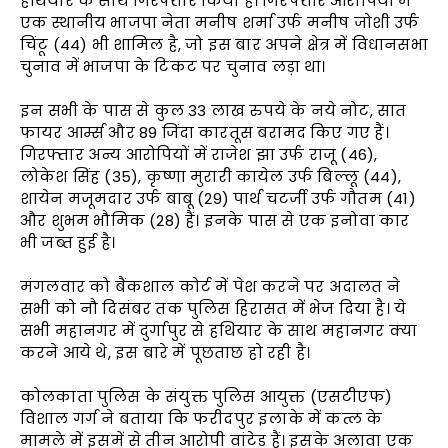
हथियार के साथ गिरफ्तार किया है। गिरफ्तार आरोपियों में
एक स्थानीय भाजपा नेता मनीष शर्मा उर्फ मनीष जोशी उर्फ
चिंटू (44) भी शामिल है, जो इस बार अपने क्षेत्र में विधानसभा
चुनाव में भाजपा के टिकट पर चुनाव लड़ा था।
इन सभी के पास से कुल 33 लाख रुपये के नये नोट, सात
फायर आर्म्स और 89 जिंदा कारतूस बरामद किए गए हैं।
गिरफ्तार अन्य आरोपियों में राजेश झा उर्फ राजू (46),
लोकेश सिंह (35), कृष्णा मुरारी कायेल उर्फ बिल्लू (44),
शायेन मजूमदार उर्फ बाबू (29) पार्थ चटर्जी उर्फ गौतम (41)
और शुभम भौमिक (28) हैं। इनके पास से एक इनोवा कार
भी जब्त हुई है।
मंगलवार को बैंकशाल कोर्ट में पेश करने पर अदालत ने
सभी को नौ दिसंबर तक पुलिस हिरासत में भेज दिया है। ये
सभी महानगर में दुर्गापुर से हथियार के साथ महानगर क्या
करने आये थे, इस बारे में पूछताछ हो रही है।
कोलकाता पुलिस के संयुक्त पुलिस आयुक्त (एसटीएफ)
विशाल गर्ग ने बताया कि फरीदपुर इलाके में कत्ल के
मामले में इसमें से तीन आरोपी वांटेड हैं। इसके अलावा एक