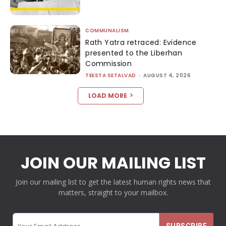
COMMUNALISM
Rath Yatra retraced: Evidence
presented to the Liberhan
Commission
TEESTA SETALVAD
-
AUGUST 4, 2026
LOAD MORE
JOIN OUR MAILING LIST
Join our mailing list to get the latest human rights news that
matters, straight to your mailbox.