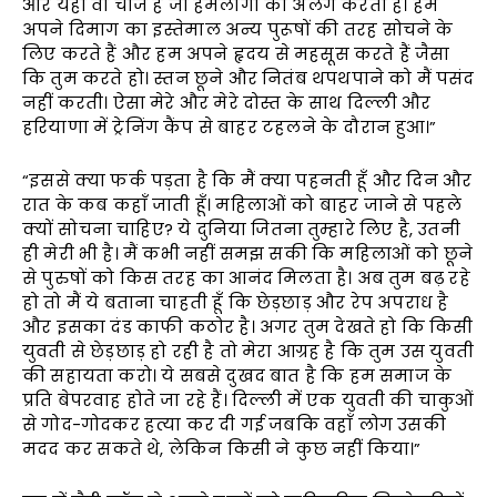
और यही वो चीज है जो हमलोगों को अलग करती है। हम
अपने दिमाग का इस्तेमाल अन्य पुरूषों की तरह सोचने के
लिए करते हैं और हम अपने हृदय से महसूस करते हैं जैसा
कि तुम करते हो। स्तन छूने और नितंब थपथपाने को मैं पसंद
नहीं करती। ऐसा मेरे और मेरे दोस्त के साथ दिल्ली और
हरियाणा में ट्रेनिंग कैंप से बाहर टहलने के दौरान हुआ।”
“इससे क्या फर्क पड़ता है कि मैं क्या पहनती हूँ और दिन और
रात के कब कहाँ जाती हूँ। महिलाओं को बाहर जाने से पहले
क्यों सोचना चाहिए? ये दुनिया जितना तुम्हारे लिए है, उतनी
ही मेरी भी है। मैं कभी नहीं समझ सकी कि महिलाओं को छूने
से पुरुषों को किस तरह का आनंद मिलता है। अब तुम बढ़ रहे
हो तो मैं ये बताना चाहती हूँ कि छेड़छाड़ और रेप अपराध है
और इसका दंड काफी कठोर है। अगर तुम देखते हो कि किसी
युवती से छेड़छाड़ हो रही है तो मेरा आग्रह है कि तुम उस युवती
की सहायता करो। ये सबसे दुखद बात है कि हम समाज के
प्रति बेपरवाह होते जा रहे हैं। दिल्ली में एक युवती की चाकुओं
से गोद-गोदकर हत्या कर दी गई जबकि वहाँ लोग उसकी
मदद कर सकते थे, लेकिन किसी ने कुछ नहीं किया।”