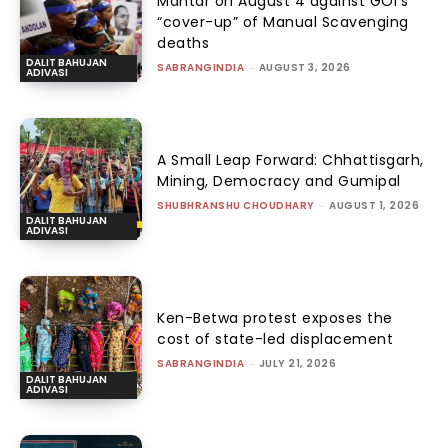
Mantar on August 4 against GOI’s
“cover-up” of Manual Scavenging
deaths
DALIT BAHUJAN
SABRANGINDIA
-
AUGUST 3, 2026
ADIVASI
A Small Leap Forward: Chhattisgarh,
Mining, Democracy and Gumipal
SHUBHRANSHU CHOUDHARY
-
AUGUST 1, 2026
DALIT BAHUJAN
ADIVASI
Ken-Betwa protest exposes the
cost of state-led displacement
SABRANGINDIA
-
JULY 21, 2026
DALIT BAHUJAN
ADIVASI