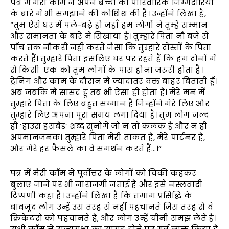
पत्र में मैरी कॉम ने अपने बच्चों को पारिवारिक जिम्मेदारियों
के बारे में भी समझाने की कोशिश की है। उन्होंने लिखा है,
“तुम ऐसे घर में पले-बढ़े हो जहाँ हम लोगों ने तुम्हें सम्मान
और समानता के बारे में सिखाया है। तुम्हारे पिता नौ बजे से
पाँच तक नौकरी नहीं करते जैसा कि तुम्हारे दोस्तों के पिता
करते हैं। तुम्हारे पिता इसलिए घर पर रहते हैं कि हम दोनों में
से किसी एक को तुम लोगों के पास होना जरूरी होता है।
ट्रेनिंग और काम के दौरान मैं ज्यादातर वक्त बाहर बिताती हूँ।
अब जबकि मैं सांसद हूं तब भी ऐसा ही होता है। मेरे मन में
तुम्हारे पिता के लिए बहुत सम्मान है जिन्होंने मेरे लिए और
तुम्हारे लिए अपना पूरा समय लगा दिया है। तुम लोग जल्द
ही ‘हाउस हसबैंड’ शब्द सुनोगे जो न तो कलंक है और न ही
अपमानजनक। तुम्हारे पिता मेरी ताकत हैं, मेरे पार्टनर हैं,
और मेरे हर फैसले का वे समर्थन करते हैं…।”
पत्र में मैरी कॉम ने पूर्वोत्तर के लोगों को चिंकी कहकर
बुलाए जाने पर भी नाराजगी जताई है और इसे नस्लवादी
टिप्पणी कहा है। उन्होंने लिखा है कि तमाम प्रसिद्धि के
बावजूद लोग उन्हें उस तरह से नहीं पहचानते जिस तरह से वे
क्रिकेटरों को पहचानते हैं, और लोग उन्हें चीनी समझ लेते हैं।