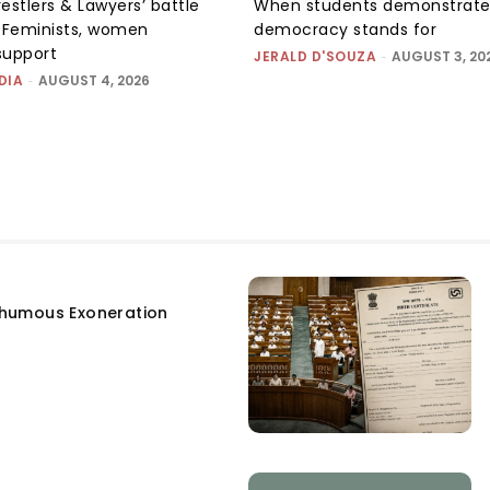
tlers & Lawyers’ battle
When students demonstrate
e: Feminists, women
democracy stands for
support
JERALD D'SOUZA
-
AUGUST 3, 20
DIA
-
AUGUST 4, 2026
humous Exoneration