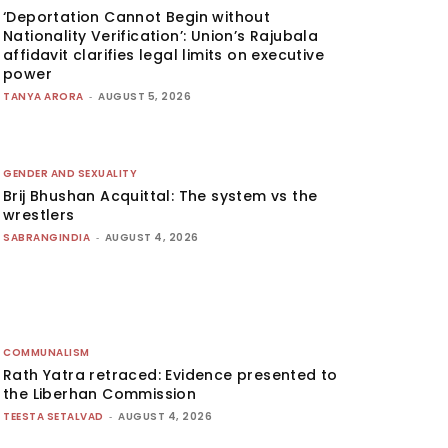
‘Deportation Cannot Begin without
Nationality Verification’: Union’s Rajubala
affidavit clarifies legal limits on executive
power
TANYA ARORA
-
AUGUST 5, 2026
GENDER AND SEXUALITY
Brij Bhushan Acquittal: The system vs the
wrestlers
SABRANGINDIA
-
AUGUST 4, 2026
COMMUNALISM
Rath Yatra retraced: Evidence presented to
the Liberhan Commission
TEESTA SETALVAD
-
AUGUST 4, 2026