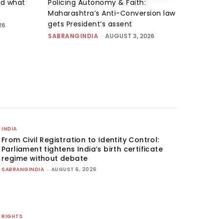
d what
Policing Autonomy & Faith:
Maharashtra’s Anti-Conversion law
gets President’s assent
26
SABRANGINDIA
-
AUGUST 3, 2026
INDIA
From Civil Registration to Identity Control:
Parliament tightens India’s birth certificate
regime without debate
SABRANGINDIA
-
AUGUST 6, 2026
RIGHTS