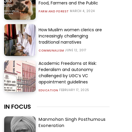
Food, Farmers and the Public
MARCH 4, 2024
FARM AND FOREST
How Muslim women clerics are
increasingly challenging
traditional narratives
JUNE 12, 2017
COMMUNALISM
Academic Freedoms at Risk:
Federalism and autonomy
challenged by UGC’s VC
appointment guidelines
FEBRUARY 17, 2025
EDUCATION
IN FOCUS
Manmohan Singh Posthumous
Exoneration