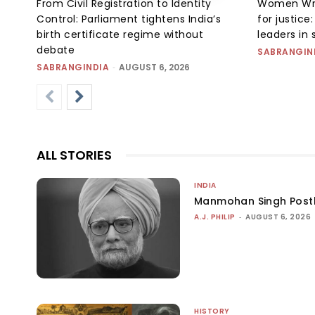
From Civil Registration to Identity
Women Wres
Control: Parliament tightens India’s
for justic
birth certificate regime without
leaders in 
debate
SABRANGIN
SABRANGINDIA
-
AUGUST 6, 2026
ALL STORIES
INDIA
Manmohan Singh Post
A.J. PHILIP
-
AUGUST 6, 2026
HISTORY