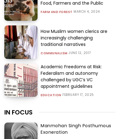
Food, Farmers and the Public
MARCH 4, 2024
FARM AND FOREST
How Muslim women clerics are
increasingly challenging
traditional narratives
JUNE 12, 2017
COMMUNALISM
Academic Freedoms at Risk:
Federalism and autonomy
challenged by UGC’s VC
appointment guidelines
FEBRUARY 17, 2025
EDUCATION
IN FOCUS
Manmohan Singh Posthumous
Exoneration