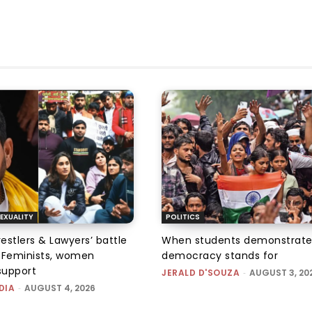
EXUALITY
POLITICS
tlers & Lawyers’ battle
When students demonstrate
e: Feminists, women
democracy stands for
support
JERALD D'SOUZA
-
AUGUST 3, 20
DIA
-
AUGUST 4, 2026