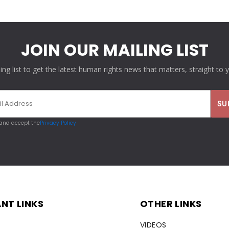
JOIN OUR MAILING LIST
ling list to get the latest human rights news that matters, straight to 
 and accept the
Privacy Policy
NT LINKS
OTHER LINKS
VIDEOS