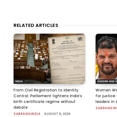
RELATED ARTICLES
INDIA
GENDER AND S
From Civil Registration to Identity
Women Wres
Control: Parliament tightens India’s
for justic
birth certificate regime without
leaders in 
debate
SABRANGIN
SABRANGINDIA
-
AUGUST 6, 2026