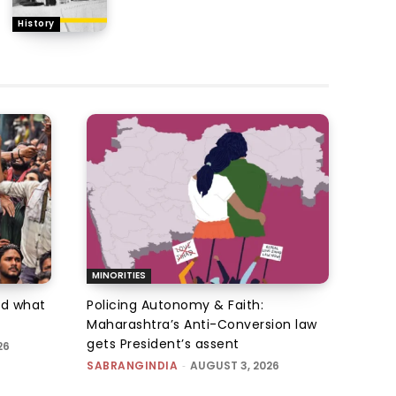
History
MINORITIES
d what
Policing Autonomy & Faith:
Maharashtra’s Anti-Conversion law
gets President’s assent
26
SABRANGINDIA
-
AUGUST 3, 2026