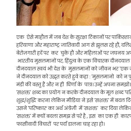
एक ऐसे माहौल में जब देश के सुरक्षा ठिकानों पर पाकिस्ता
हरियाणा और महाराष्ट्र जातिवादी आग से झुलस रहे हौं, दलित
बेरोज़गारी हदें पर कर चुके हौं और महिलाओं पर जघनय अप
भारतीय मुसलमानों पर, हिंदुत्व के एक विचारक दीनदयाल
दीनदयाल स्वयं भी देश के मुसलमानों को जीवन भर 'एक जट
ने दीनदयाल को उद्धृत करते हुवे कहा : 'मुसलमानो को न प
मंडी की वस्तु हैं और न ही घिर्णा के पात्र। उन्हें अपना स
'सशक्त' शब्द का प्रयोग न करके दीनदयाल के मूल शब्द 'प
शुद्ध/शुद्धि' करना लेकिन मीडिया ने इसे 'सशक्त' में बदल 
उसने 'परिष्कार’ का अर्थ अंग्रेज़ी में 'सशक्त' कर दिया लेकि
'सशक्त' में क्यों बदला समझ से परे है , इस का एक ही कारण
फासीवादी विचारों पर पर्दा डालना चाह रहा हो।