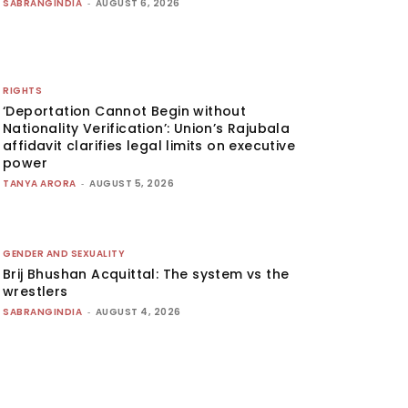
SABRANGINDIA
-
AUGUST 6, 2026
RIGHTS
‘Deportation Cannot Begin without
Nationality Verification’: Union’s Rajubala
affidavit clarifies legal limits on executive
power
TANYA ARORA
-
AUGUST 5, 2026
GENDER AND SEXUALITY
Brij Bhushan Acquittal: The system vs the
wrestlers
SABRANGINDIA
-
AUGUST 4, 2026