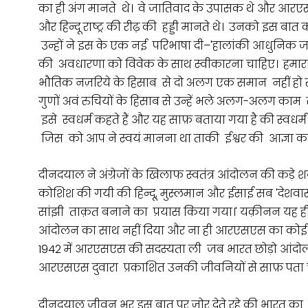
का ही अंग मानते थे। वे जातिवाद के उपासक थे और आरएस
और हिन्दू राष्ट्र की रीढ़ की हड्डी मानते थे। उनको इस बात
उन्हों ने इस के एक नई परिभाषा दी–'हालांकी आधुनिक ज
की अवधारणा को विवेक के साथ स्वीकारना चाहिए। हमार
भौतिक नज़रिये के हिसाब से दो अलग एक समान नहीं हो 
गुणों अवं रुचियों के हिसाब से उन्हें भले अलग-अलग काम स
इसे स्वधर्म कहते हैं और यह साफ़ बताया गया है की स्वधर्म
जिस को आप ने स्वयं मानना था ताकी ईश्वर की आज्ञा
दीनदयाल ने अंग्रेजों के खिलाफ स्वतंत्र आंदोलन की कड़े श
कोशिश की गयी की हिन्दू, मुस्लमान और ईसाई सब 'देशवास
सांझी ताक़त बनाने का प्रयास किया गया।' यक़ीनन यह ही
आंदोलन का साथ नहीं दिया और ना ही आरएसएस का कोई ने
1942 में आरएसएस की सदस्यता ली जब भारत छोड़ो आंदोल
आरएसएस दुवारा प्रकाशित उनकी जीवनियों से साफ़ पता चलत
दीनदयाल जीवन भर इस बात पर ज़ोर देते रहे की भारत का म