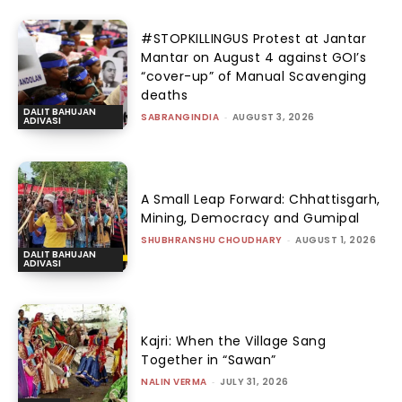
#STOPKILLINGUS Protest at Jantar
Mantar on August 4 against GOI’s
“cover-up” of Manual Scavenging
deaths
DALIT BAHUJAN
SABRANGINDIA
-
AUGUST 3, 2026
ADIVASI
A Small Leap Forward: Chhattisgarh,
Mining, Democracy and Gumipal
SHUBHRANSHU CHOUDHARY
-
AUGUST 1, 2026
DALIT BAHUJAN
ADIVASI
Kajri: When the Village Sang
Together in “Sawan”
NALIN VERMA
-
JULY 31, 2026