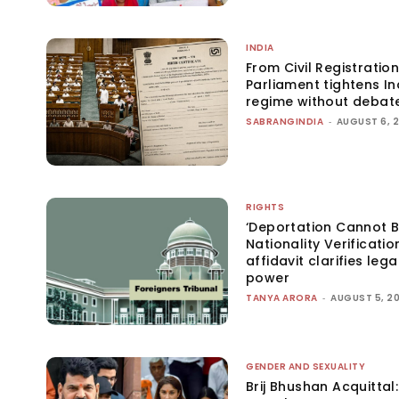
INDIA
From Civil Registration
Parliament tightens Ind
regime without debat
SABRANGINDIA
-
AUGUST 6, 
RIGHTS
‘Deportation Cannot B
Nationality Verificatio
affidavit clarifies lega
power
TANYA ARORA
-
AUGUST 5, 2
GENDER AND SEXUALITY
Brij Bhushan Acquittal