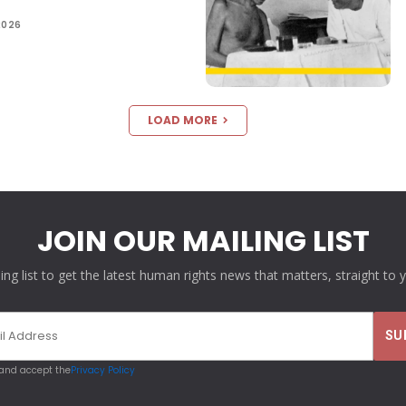
2026
LOAD MORE
JOIN OUR MAILING LIST
ling list to get the latest human rights news that matters, straight to 
 and accept the
Privacy Policy