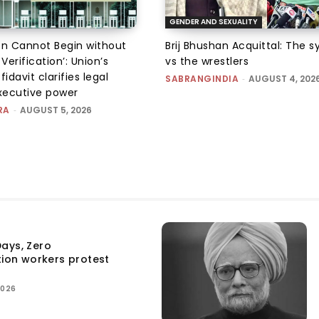
GENDER AND SEXUALITY
on Cannot Begin without
Brij Bhushan Acquittal: The 
 Verification’: Union’s
vs the wrestlers
fidavit clarifies legal
SABRANGINDIA
-
AUGUST 4, 202
executive power
RA
-
AUGUST 5, 2026
ays, Zero
tion workers protest
2026