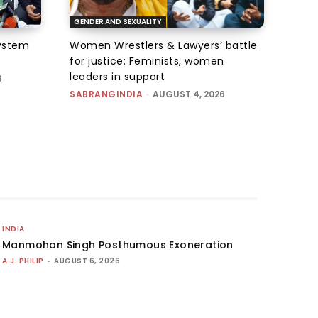
GENDER AND SEXUALITY
system
Women Wrestlers & Lawyers’ battle
for justice: Feminists, women
leaders in support
6
SABRANGINDIA
-
AUGUST 4, 2026
INDIA
Manmohan Singh Posthumous Exoneration
A.J. PHILIP
-
AUGUST 6, 2026