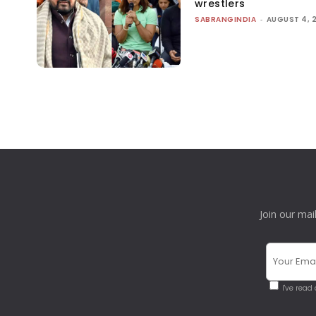
wrestlers
SABRANGINDIA
-
AUGUST 4, 
Join our mai
I've read