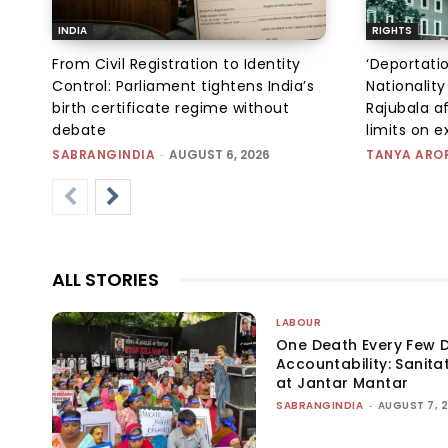
INDIA
RIGHTS
From Civil Registration to Identity
‘Deportati
Control: Parliament tightens India’s
Nationality
birth certificate regime without
Rajubala af
debate
limits on 
SABRANGINDIA
-
AUGUST 6, 2026
TANYA ARO
ALL STORIES
LABOUR
One Death Every Few D
Accountability: Sanita
at Jantar Mantar
SABRANGINDIA
-
AUGUST 7, 