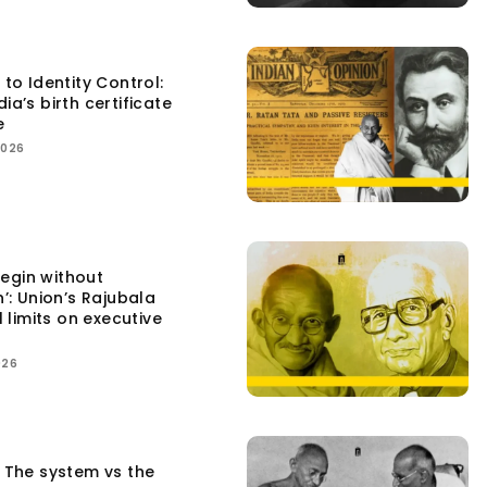
 to Identity Control:
ia’s birth certificate
e
2026
egin without
n’: Union’s Rajubala
l limits on executive
026
: The system vs the