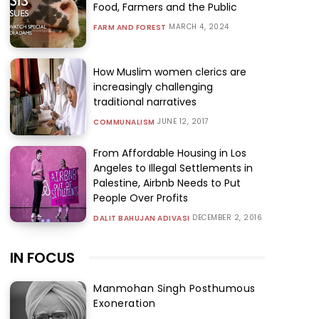
Food, Farmers and the Public
MARCH 4, 2024
FARM AND FOREST
How Muslim women clerics are
increasingly challenging
traditional narratives
JUNE 12, 2017
COMMUNALISM
From Affordable Housing in Los
Angeles to Illegal Settlements in
Palestine, Airbnb Needs to Put
People Over Profits
DECEMBER 2, 2016
DALIT BAHUJAN ADIVASI
IN FOCUS
Manmohan Singh Posthumous
Exoneration