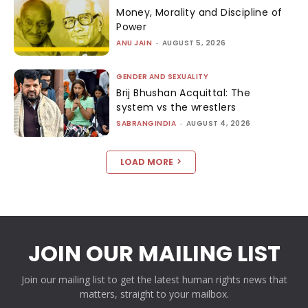
Money, Morality and Discipline of
Power
ANU JAIN
-
AUGUST 5, 2026
GENDER AND SEXUALITY
Brij Bhushan Acquittal: The
system vs the wrestlers
SABRANGINDIA
-
AUGUST 4, 2026
LOAD MORE
JOIN OUR MAILING LIST
Join our mailing list to get the latest human rights news that
matters, straight to your mailbox.