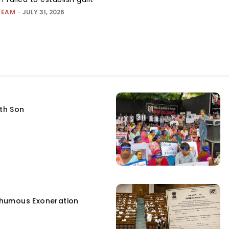
TEAM
-
JULY 31, 2026
fth Son
humous Exoneration