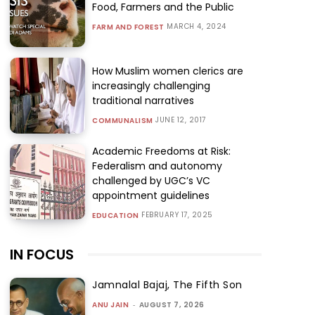
Food, Farmers and the Public
MARCH 4, 2024
FARM AND FOREST
How Muslim women clerics are
increasingly challenging
traditional narratives
JUNE 12, 2017
COMMUNALISM
Academic Freedoms at Risk:
Federalism and autonomy
challenged by UGC’s VC
appointment guidelines
FEBRUARY 17, 2025
EDUCATION
IN FOCUS
Jamnalal Bajaj, The Fifth Son
ANU JAIN
-
AUGUST 7, 2026