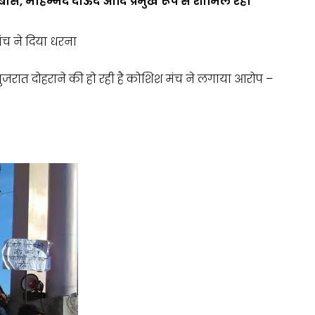
्बास, मोहम्मद दाऊद आदि प्रमुख रूप से शामिल रहे।
ंच ने दिया धरना
गुजरात दोहराने की हो रही है कोशिश मंच ने लगाया आरोप –