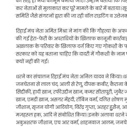
की तरह ही नया कानून बनाया जाए। उन्होंने बताया कि पि
कर नेताओं से मुलाकात कर पूरे मामले के बारे में बताया। सू
समिति जैसे संगठनों द्वारा की जा रही वाॅल राइटिंग व उत्
रिहाई मंच नेता अमित मिश्रा ने मांग की कि गौहत्या के अफव
की गई हेरा-फेरी के अपराधियों के खिलाफ कानूनी कार्रव
अखलाक के परिवार के खिलाफ दर्ज किए गए गोकशी के फर्
सरकार को यह बताना चाहिए कि दादरी में गौकशी के नाम 
क्यों नहीं की गई।
धरने का संचालन रिहाई मंच नेता अनिल यादव ने किया। धरने 
जनचेतना से लाल चंद, आली से रेणू, दीपक कबीर, कैराना क
सिद्दीकी, हादी खान, रफीउद्दीन खान, कमर सीतापूरी, जु
खान, एमडी खान, असगर मेंहदी, राॅबिन वर्मा, दलित शोषण 
जीशान, सृजन योगी आदियोग, विरेंद्र गुप्ता, अतहर हुुसैन, आ
मजहरूल हक, आदि ने संबोधित किया। इनके अलावा धरने मे
अबुअशरफ जीशान, एच आर वर्मा, शाहनवाज आलम, जनचेतना 