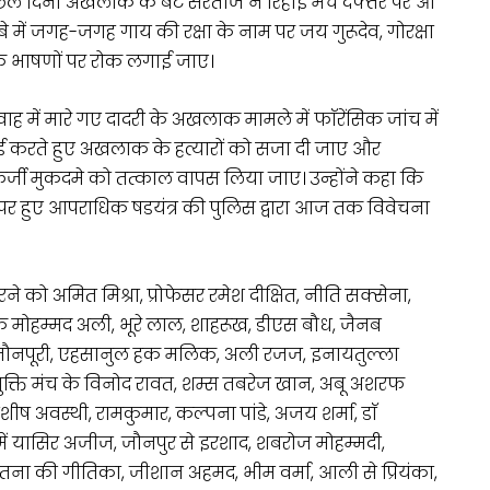
छले दिनों अखलाक के बेटे सरताज ने रिहाई मंच दफ्तर पर आ
बे में जगह-जगह गाय की रक्षा के नाम पर जय गुरूदेव, गोरक्षा
तेजक भाषणों पर रोक लगाई जाए।
ाह में मारे गए दादरी के अखलाक मामले में फाॅरेंसिक जांच में
ाई करते हुए अखलाक के हत्यारों को सजा दी जाए और
जी मुकदमे को तत्काल वापस लिया जाए। उन्होंने कहा कि
पर हुए आपराधिक षडयंत्र की पुलिस द्वारा आज तक विवेचना
को अमित मिश्रा, प्रोफेसर रमेश दीक्षित, नीति सक्सेना,
े मोहम्मद अली, भूरे लाल, शाहरूख, डीएस बौध, जैनब
बैर जौनपूरी, एहसानुल हक मलिक, अली रजज, इनायतुल्ला
मुक्ति मंच के विनोद रावत, शम्स तबरेज खान, अबू अशरफ
शीष अवस्थी, रामकुमार, कल्पना पांडे, अजय शर्मा, डाॅ
ं यासिर अजीज, जौनपुर से इरशाद, शबरोज मोहम्मदी,
की गीतिका, जीशान अहमद, भीम वर्मा, आली से प्रियंका,