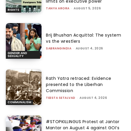
limits on executive power
TANYA ARORA
-
AUGUST 5, 2026
RIGHTS
Brij Bhushan Acquittal: The system
vs the wrestlers
SABRANGINDIA
-
AUGUST 4, 2026
GENDER AND
SEXUALITY
Rath Yatra retraced: Evidence
presented to the Liberhan
Commission
TEESTA SETALVAD
-
AUGUST 4, 2026
COMMUNALISM
#STOPKILLINGUS Protest at Jantar
Mantar on August 4 against GOI’s