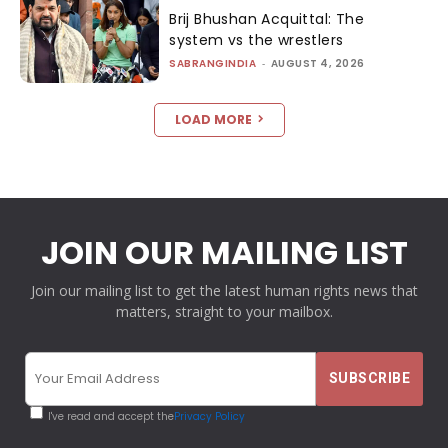
Brij Bhushan Acquittal: The
system vs the wrestlers
SABRANGINDIA
-
AUGUST 4, 2026
LOAD MORE
JOIN OUR MAILING LIST
Join our mailing list to get the latest human rights news that
matters, straight to your mailbox.
I've read and accept the
Privacy Policy