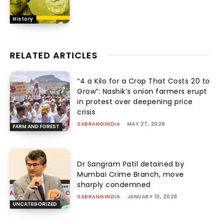
History
RELATED ARTICLES
“₹4 a Kilo for a Crop That Costs ₹20 to
Grow”: Nashik’s onion farmers erupt
in protest over deepening price
crisis
SABRANGINDIA
-
MAY 27, 2026
FARM AND FOREST
Dr Sangram Patil detained by
Mumbai Crime Branch, move
sharply condemned
SABRANGINDIA
-
JANUARY 10, 2026
UNCATEGORIZED