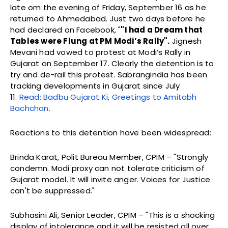
late om the evening of Friday, September 16 as he
returned to Ahmedabad. Just two days before he
had declared on Facebook, "
"I had a Dream that
Tables were Flung at PM Modi’s Rally".
Jignesh
Mevani had vowed to protest at Modi’s Rally in
Gujarat on September 17. Clearly the detention is to
try and de-rail this protest. Sabrangindia has been
tracking developments in Gujarat since July
11.
Read: Badbu Gujarat Ki, Greetings to Amitabh
Bachchan.
Reactions to this detention have been widespread:
Brinda Karat, Polit Bureau Member, CPIM – "Strongly
condemn. Modi proxy can not tolerate criticism of
Gujarat model. It will invite anger. Voices for Justice
can't be suppressed."
Subhasini Ali, Senior Leader, CPIM – "This is a shocking
display of intolerance and it will be resisted all over