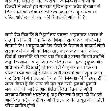
अत्याचार लड़त समिति के संयोजक जिग्नेश मेवाणी को
दिल्ली से लौटते हुए गुजरात पुलिस द्वारा अवैध हिरासत में
लिए जाने को लोकतंत्र की हत्या करार देते हुए तत्काल
दलित आंदोलन के नेता की रिहाई की मांग की है।
जारी प्रेस विज्ञप्ति में रिहाई मंच प्रवक्ता शाहनवाज आलम ने
कहा कि दिल्ली में दलित स्वाभिमान संघर्ष रैली में जिग्नेश
मेवाणी के 1 अक्टूबर को रेल रोको के ऐलान से घबराई मोदी
सरकार ने मेवाणी को गिरफ्तार करवाकर अपनी दलित
विरोधी राजनीति को एक बार फिर से उजागर किया। उन्होंने
कहा कि आज जब गुजरात के दलित अपने हक-हुकूक और
अधिकार के लिए खड़े होकर मोदी के गुजरात माॅडल का
पोस्टमार्टम कर रहे है जिसने संघी ताकतों का मंसूबा ध्वस्त
कर दिया है। मंच प्रवक्ता ने कहा कि जिग्नेश की गिरफ्तारी ने
साफ किया है कि ‘गाय की पूंछ तुम रखो, हमको हमारी
जमीन दो’ के नारे से आक्रोशित दलित चेतना से मोदी
सरकार कितनी भयभीत है। यह गिरफ्तारी जहां पूरे देश को
आंदोलित करेगी वहीं यह मोदी सरकार की ताबूत में आखिरी
कील साबित होगी।