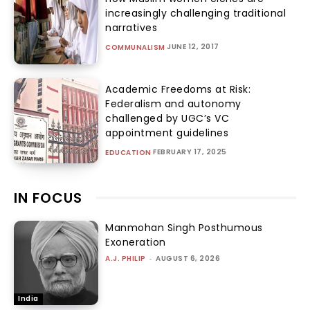
increasingly challenging traditional
narratives
JUNE 12, 2017
COMMUNALISM
Academic Freedoms at Risk:
Federalism and autonomy
challenged by UGC’s VC
appointment guidelines
FEBRUARY 17, 2025
EDUCATION
IN FOCUS
Manmohan Singh Posthumous
Exoneration
A.J. PHILIP
-
AUGUST 6, 2026
India