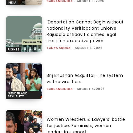
SABRANGINDIA
-
AUGUST 6, 2026
INDIA
‘Deportation Cannot Begin without
Nationality Verification’: Union’s
Rajubala affidavit clarifies legal
limits on executive power
TANYA ARORA
-
AUGUST 5, 2026
RIGHTS
Brij Bhushan Acquittal: The system
vs the wrestlers
SABRANGINDIA
-
AUGUST 4, 2026
GENDER AND
SEXUALITY
Women Wrestlers & Lawyers’ battle
for justice: Feminists, women
leaders in support