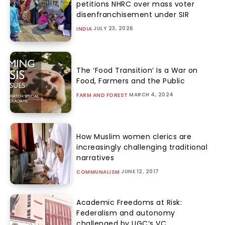
petitions NHRC over mass voter
disenfranchisement under SIR
JULY 23, 2026
INDIA
The ‘Food Transition’ Is a War on
Food, Farmers and the Public
MARCH 4, 2024
FARM AND FOREST
How Muslim women clerics are
increasingly challenging traditional
narratives
JUNE 12, 2017
COMMUNALISM
Academic Freedoms at Risk:
Federalism and autonomy
challenged by UGC’s VC