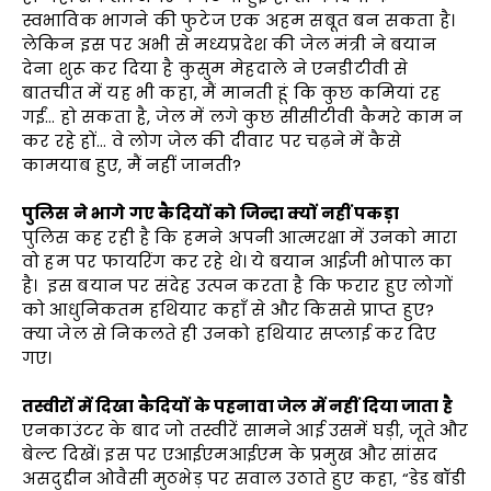
स्वभाविक भागने की फुटेज एक अहम सबूत बन सकता है।
लेकिन इस पर अभी से मध्यप्रदेश की जेल मंत्री ने बयान
देना शुरू कर दिया है कुसुम मेहदाले ने एनडीटीवी से
बातचीत में यह भी कहा, मैं मानती हूं कि कुछ कमियां रह
गईं… हो सकता है, जेल में लगे कुछ सीसीटीवी कैमरे काम न
कर रहे हों… वे लोग जेल की दीवार पर चढ़ने में कैसे
कामयाब हुए, मैं नहीं जानती?
पुलिस ने भागे गए कैदियों को जिन्दा क्यों नहीं पकड़ा
पुलिस कह रही है कि हमने अपनी आत्मरक्षा में उनको मारा
वो हम पर फायरिंग कर रहे थे। ये बयान आईजी भोपाल का
है। इस बयान पर संदेह उत्पन करता है कि फरार हुए लोगों
को आधुनिकतम हथियार कहाँ से और किससे प्राप्त हुए?
क्या जेल से निकलते ही उनको हथियार सप्लाई कर दिए
गए।
तस्वीरों में दिखा कैदियों के पहनावा जेल में नहीं दिया जाता है
एनकाउंटर के बाद जो तस्वीरें सामने आई उसमें घड़ी, जूते और
बेल्ट दिखें। इस पर एआईएमआईएम के प्रमुख और सांसद
असदुद्दीन ओवैसी मुठभेड़ पर सवाल उठाते हुए कहा, “डेड बॉडी