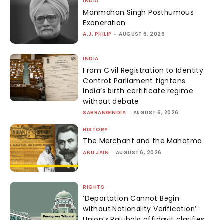
INDIA
Manmohan Singh Posthumous
Exoneration
A.J. PHILIP
-
AUGUST 6, 2026
INDIA
From Civil Registration to Identity
Control: Parliament tightens
India’s birth certificate regime
without debate
SABRANGINDIA
-
AUGUST 6, 2026
HISTORY
The Merchant and the Mahatma
ANU JAIN
-
AUGUST 6, 2026
RIGHTS
‘Deportation Cannot Begin
without Nationality Verification’:
Union’s Rajubala affidavit clarifies