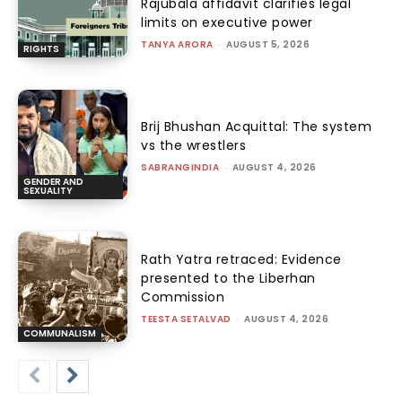
Rajubala affidavit clarifies legal
limits on executive power
TANYA ARORA
-
AUGUST 5, 2026
RIGHTS
Brij Bhushan Acquittal: The system
vs the wrestlers
SABRANGINDIA
-
AUGUST 4, 2026
GENDER AND
SEXUALITY
Rath Yatra retraced: Evidence
presented to the Liberhan
Commission
TEESTA SETALVAD
-
AUGUST 4, 2026
COMMUNALISM