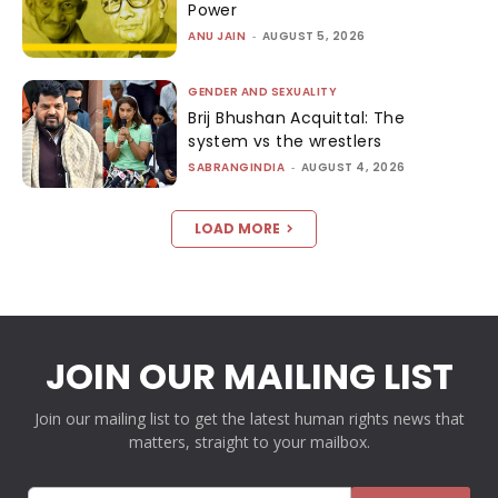
Power
ANU JAIN
-
AUGUST 5, 2026
GENDER AND SEXUALITY
Brij Bhushan Acquittal: The
system vs the wrestlers
SABRANGINDIA
-
AUGUST 4, 2026
LOAD MORE
JOIN OUR MAILING LIST
Join our mailing list to get the latest human rights news that
matters, straight to your mailbox.