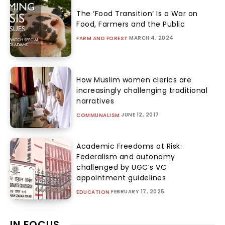
The ‘Food Transition’ Is a War on
Food, Farmers and the Public
MARCH 4, 2024
FARM AND FOREST
How Muslim women clerics are
increasingly challenging traditional
narratives
JUNE 12, 2017
COMMUNALISM
Academic Freedoms at Risk:
Federalism and autonomy
challenged by UGC’s VC
appointment guidelines
FEBRUARY 17, 2025
EDUCATION
IN FOCUS