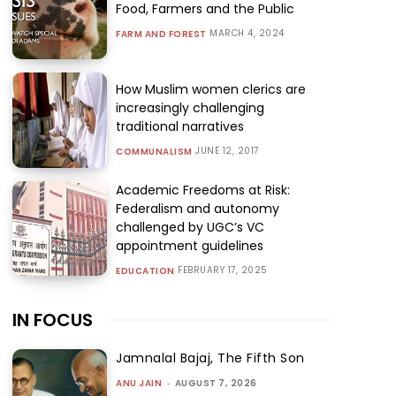
Food, Farmers and the Public
MARCH 4, 2024
FARM AND FOREST
How Muslim women clerics are
increasingly challenging
traditional narratives
JUNE 12, 2017
COMMUNALISM
Academic Freedoms at Risk:
Federalism and autonomy
challenged by UGC’s VC
appointment guidelines
FEBRUARY 17, 2025
EDUCATION
IN FOCUS
Jamnalal Bajaj, The Fifth Son
ANU JAIN
-
AUGUST 7, 2026