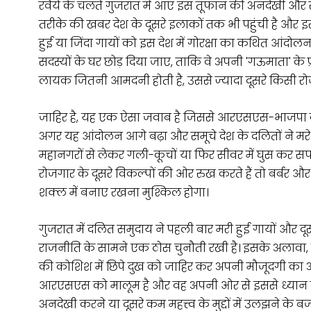
रवैये के चलते गुजरात में आए इस तूफान की अनदेखी और स
तरीके की खबर देश के दूसरे इलाकों तक भी पहुंची है और इ
हुई या जिंदा गायों को इस देश में गोरक्षा का कथित आं
सदस्यों के घर छोड़ दिया जाए, ताकि वे अपनी 'गऊमाता' के प्र
लायक जितनी आमदनी होती है, उससे ज्यादा दूसरे किसी रोज
जाहिर है, यह एक ऐसा जवाब है जिससे आरएसएस-भाजपा की स
अगर यह आंदोलन आगे बढ़ा और समूचे देश के दलितों ने मरे
महानगरों से लेकर गली-कूचों या फिर सीवर में घुस कर सफा
रोजगार के दूसरे विकल्पों की ओर रुख करते हैं तो बर्बर 
शक्ल में बनाए रखना मुश्किल होगा।
गुजरात में दलित समुदाय ने पहली बार मरी हुई गायों और 
राजनीति के सामने एक ठोस चुनौती रखी है। इसके अलावा, उ
की कोशिश में छिपे दुख को जाहिर कर अपनी मौजूदगी का अह
आरएसएस को मालूम है और वह अपनी ओर से इससे ध्यान बं
अनदेखी करने या दूसरे कम महत्त्व के मुद्दों में उलझने