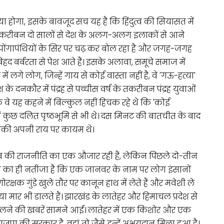
 होगा, इसके बावजूद सच यह है कि हिंदुत्व की सियासत में
े तकरीबन दो सालों से देश के अलग-अलग इलाकों से आने
ू पोंगापंथियों के सिर पर चढ़ कर बोल रहा है और जगह-जगह
हद बर्बरता से पेश आते हैं। इसके अलावा, समूचे समाज में
लगे लोग, जिन्हें गाय से कोई वास्ता नहीं है, वे 'गऊ-हत्या'
श के दनकौर में पंद्रह से पच्चीस वर्ष के तकरीबन पंद्रह युवाओं
 वे यह कहने में बिल्कुल नहीं हिचक रहे थे कि 'कोई
ें कुछ दलित पृष्ठभूमि से भी थे। दस मिनट की बातचीत के बाद
ाकी अपनी राय पर कायम थे।
ुत्व की राजनीति का एक औजार रही हैं, लेकिन पिछले दो-तीन
े का ही नतीजा है कि एक जानवर के नाम पर लोग इंसानों
क्षक गुंडे खुले तौर पर कानून हाथ में लेते हैं और मवेशी ले
या मार भी डालते हैं। झारखंड के लातेहर और हिमाचल प्रदेश से
ार डालने की खबरें सामने आईं। लातेहर में एक किशोर और एक
पा की सरकार है, वहां तो जैसे इन्हें अभयदान मिला हुआ है।