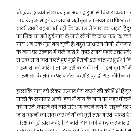
बौद्धिक हलकों में शायद इन सब पहलुओं से विचार किया गया
गाय के इस मोहरे का जवाब नहीं ढूंढ़ा जा सका था। पिछल
वाली खबरें यह बताती रहीं कि समाज में 'गाय का जहर' हिंद
पर जिंदा या मरी हुई गाय ले जाते लोगों के साथ गऊ-रक्षक बे
गाय अब एक मुद्दा बन चुकी है। बहुत साधारण रोजी-रोजगार में 
के नाम पर उन्माद में चले जाते हैं। कुछ समय पहले उत्तर प्रदे
से एक साथ बात करते हुए मुझे हैरानी इस बात पर हुई थी कि
गऊमाता को मारेगा तो हम उसे काट देंगे जी…!' इन युवाओं म
'गऊमाता' के सवाल पर दलित किशोर चुप हो गए, लेकिन ब
हालांकि गाय को लेकर उन्माद पैदा करने की कोशिशें हिंद
सालों के लगातार आबो-हवा में गाय के नाम पर जहर घोलन
को मारने-काटने की बातें सरेआम करने लगे हैं। सड़कों पर गोर
जाते वाहनों को रोक कर लोगों को बुरी तरह मारते-पीटते हैं 
गोरक्षक गुंडों द्वारा मवेशी ले जाते लोगों को पकड़ कर म
युवक को मार कर पेड़ पर लटका दिया गया था। जहां-जहां भाज