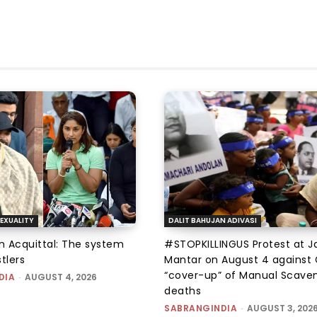
EXUALITY
DALIT BAHUJAN ADIVASI
an Acquittal: The system
#STOPKILLINGUS Protest at J
tlers
Mantar on August 4 against 
“cover-up” of Manual Scave
DIA
-
AUGUST 4, 2026
deaths
SABRANGINDIA
-
AUGUST 3, 202