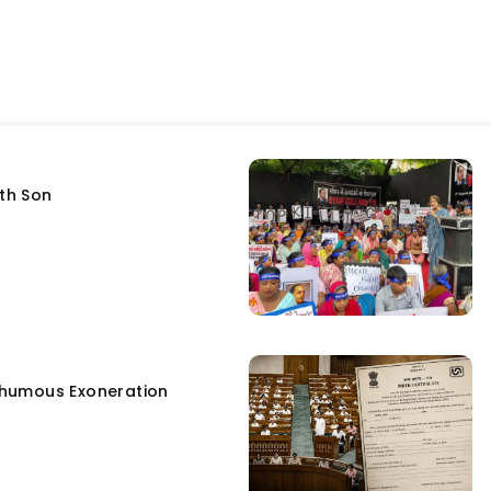
fth Son
humous Exoneration