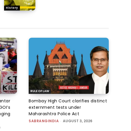
History
RULE OF LAW
antar
Bombay High Court clarifies distinct
GOI’s
externment tests under
nging
Maharashtra Police Act
SABRANGINDIA
-
AUGUST 3, 2026
6