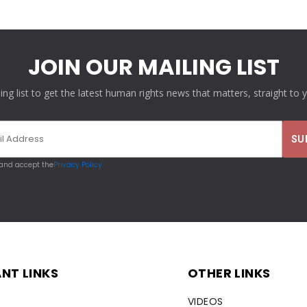
JOIN OUR MAILING LIST
ling list to get the latest human rights news that matters, straight to 
 and accept the
Privacy Policy
NT LINKS
OTHER LINKS
VIDEOS