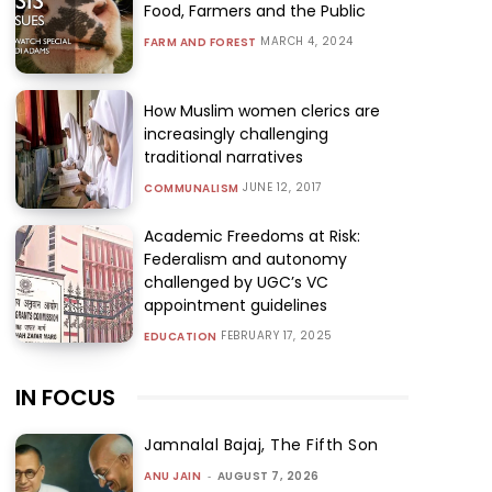
Food, Farmers and the Public
MARCH 4, 2024
FARM AND FOREST
How Muslim women clerics are
increasingly challenging
traditional narratives
JUNE 12, 2017
COMMUNALISM
Academic Freedoms at Risk:
Federalism and autonomy
challenged by UGC’s VC
appointment guidelines
FEBRUARY 17, 2025
EDUCATION
IN FOCUS
Jamnalal Bajaj, The Fifth Son
ANU JAIN
-
AUGUST 7, 2026