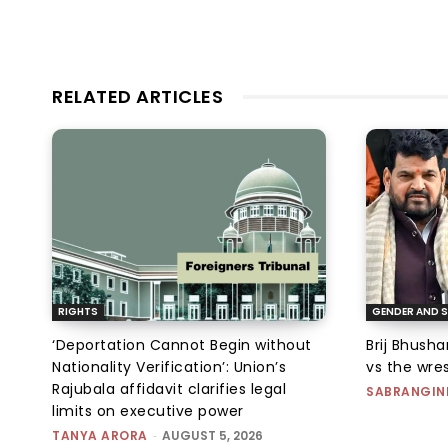
RELATED ARTICLES
RIGHTS
GENDER AND S
‘Deportation Cannot Begin without
Brij Bhush
Nationality Verification’: Union’s
vs the wres
Rajubala affidavit clarifies legal
SABRANGIN
limits on executive power
TANYA ARORA
-
AUGUST 5, 2026