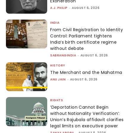
Exoneration
A.J. PHILIP
-
AUGUST 6, 2026
INDIA
From Civil Registration to Identity
Control: Parliament tightens
India’s birth certificate regime
without debate
SABRANGINDIA
-
AUGUST 6, 2026
HISTORY
The Merchant and the Mahatma
ANU JAIN
-
AUGUST 6, 2026
RIGHTS
‘Deportation Cannot Begin
without Nationality Verification’:
Union’s Rajubala affidavit clarifies
legal limits on executive power
TANYA ARORA
-
AUGUST 5, 2026