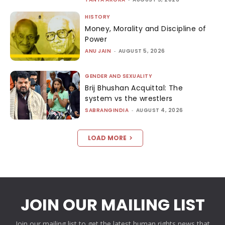
HISTORY
Money, Morality and Discipline of
Power
ANU JAIN
-
AUGUST 5, 2026
GENDER AND SEXUALITY
Brij Bhushan Acquittal: The
system vs the wrestlers
SABRANGINDIA
-
AUGUST 4, 2026
LOAD MORE
JOIN OUR MAILING LIST
Join our mailing list to get the latest human rights news that