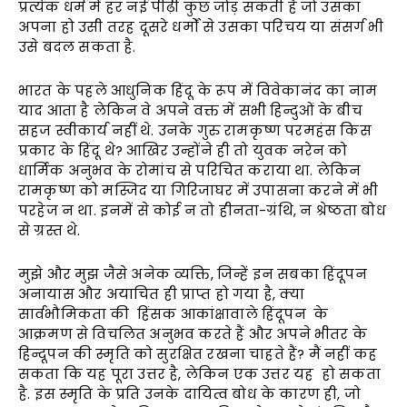
प्रत्येक धर्म में हर नई पीढ़ी कुछ जोड़ सकती है जो उसका
अपना हो उसी तरह दूसरे धर्मों से उसका परिचय या संसर्ग भी
उसे बदल सकता है.
भारत के पहले आधुनिक हिंदू के रूप में विवेकानंद का नाम
याद आता है लेकिन वे अपने वक्त में सभी हिन्दुओं के बीच
सहज स्वीकार्य नहीं थे. उनके गुरु रामकृष्ण परमहंस किस
प्रकार के हिंदू थे? आखिर उन्होंने ही तो युवक नरेन को
धार्मिक अनुभव के रोमांच से परिचित कराया था. लेकिन
रामकृष्ण को मस्जिद या गिरिजाघर में उपासना करने में भी
परहेज न था. इनमें से कोई न तो हीनता-ग्रंथि, न श्रेष्ठता बोध
से ग्रस्त थे.
मुझे और मुझ जैसे अनेक व्यक्ति, जिन्हें इन सबका हिंदूपन
अनायास और अयाचित ही प्राप्त हो गया है, क्या
सार्वभौमिकता की हिंसक आकांक्षावाले हिंदूपन के
आक्रमण से विचलित अनुभव करते हैं और अपने भीतर के
हिन्दूपन की स्मृति को सुरक्षित रखना चाहते हैं? मैं नहीं कह
सकता कि यह पूरा उत्तर है, लेकिन एक उत्तर यह हो सकता
है. इस स्मृति के प्रति उनके दायित्व बोध के कारण ही, जो