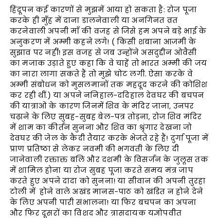
हिंदूपन कई कारणों से मुझमें आया हो सकता है: रोज पूजा
करके ही मुँह में दाना डालनेवाली या अनगिनत व्रत
करनेवाली अपनी माँ की वजह से जिसे हम अपने बड़े भाई के
अनुकरण में अम्मी कहने लगे! ( किसी शबाना आजमी के
सुझाव पर नहीं! इस वजह से जब उन्होंने असदुद्दीन ओवैसी
का मजाक उड़ाते हुए कहा कि वे चाहें तो भारत अम्मी की जय
का नारा लागा सकते हैं तो मुझे चोट लगी. ऐसा करके वे
अम्मी संबोधन को मुसलमानों तक महदूद करने की कोशिश
कर रही थीं.) या अपने ननिहाल-ददिहाल देवघर की बचपन
की यात्राओं के कारण जिनमें शिव के मंदिर जाना, उनपर
चढ़ाने के लिए सुबह-सुबह बेल-पत्र तोड़ना, रोज शिव मंदिर
में शाम का कीर्तन सुनना और शिव का श्रृंगार देखना जो
देवघर की जेल के कैदी तैयार करके भेजते रहे हैं! दुर्गा पूजा में
प्राण प्रतिष्ठा से लेकर नवमी की भगवती के लिए दी
जानेवाली रक्ताक्त बलि और दशमी के विसर्जन के जुलूस तक
में शामिल होना या रोज सुबह पूजा करते समय मंत्र जाप
करते हुए अपने दादा को सुनना! या सीवान की अपनी तुरहा
टोली में होने वाले अखंड मानस-पाठ को खंडित न होने देने
के लिए अपनी पारी संभालना! या फिर बचपन का अपना
और फिर दूसरों का विशद और त्रासदायक यज्ञोपवीत