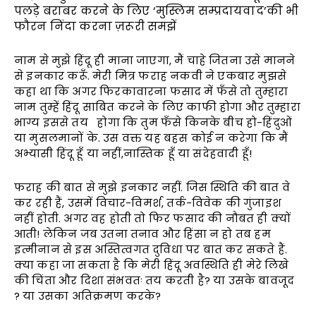
पलड़े बराबर करने के लिए ‘मुस्लिम सम्प्रदायवाद’की भी
फौरन निंदा करना ज़रूरी समझें
नाम से मुझे हिंदू ही माना जाएगा, मैं चाहे जितना उसे मानने
से इनकार करूँ. मेरी मित्र फराह नकवी ने एकबार मुझसे
कहा था कि अगर फिरकावारना फसाद में फँसे तो तुम्हारा
नाम तुम्हें हिंदू साबित करने के लिए काफी होगा और तुम्हारा
भाग्य इससे तय होगा कि तुम फँसे किनके बीच हो-हिंदुओं
या मुसलमानों के. उस वक्त यह बहस कोई न करेगा कि मैं
अभ्यासी हिंदू हूँ या नहीं,नास्तिक हूँ या संदेहवादी हूँ!
फराह की बात से मुझे इनकार नहीं. जिस स्थिति की बात वे
कर रही हैं, उसमें विचार-विमर्श, तर्क-विवेक की गुंजाइश
नहीं होती. अगर वह होती तो फिर फसाद की नौबत ही क्यों
आती! लेकिन जब उतना तनाव और हिंसा न हो तब हम
इत्मीनान से इस अस्तित्वगत दुविधा पर बात कर सकते हैं.
क्या कहा जा सकता है कि मेरी हिंदू अवस्थिति ही मेरे लिखे
की चिंता और दिशा संभवतः तय करती है? या उसके बावजूद
? या उसका अतिक्रमण करके?