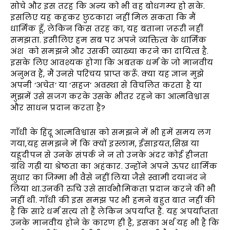
सोचे और इस तरह कि अन्य को भी वह बोधगम्य हो सके.
इसलिए यह कहकर छुटकारा नहीं मिल सकता कि मैं
धार्मिक हूँ, लेकिन किस तरह का, यह बताना ज़रूरी नहीं
समझता. इसीलिए हम सब पर अपने व्यक्तित्व के धार्मिक
अंश को समझने और उसकी व्याख्या करने का दायित्व है.
इसके लिए आवश्यक होगा कि अबतक धर्म के जो मानवीय
अनुभव हैं, मैं उनसे परिचय प्राप्त करूँ. क्या यह ज्ञान मुझे
अपनी ‘अचेत’ या ‘सहज’ अवस्था से विचलित करता है या
मुझमें उसे सजग करके उसके भीतर रहने का आत्मविश्वास
और साधन प्रदान करता है?
गाँधी के हिंदू आत्मविश्वास को समझने में भी हमें समय लग
गया,यह समझने में कि क्यों इस्लाम, ईसाइयत,सिख या
यहूदीपन से उनके संपर्क ने न तो उनके अंदर कोई हीनता
ग्रंथि गढ़ी या श्रेष्ठता का अहंकार. उन्होंने अपने ऊपर धार्मिक
सुधार का जिम्मा भी वैसे नहीं लिया जैसे स्वामी दयानंद ने
लिया था.उनकी रुचि उसे सार्वभौमिकता प्रदान करने की भी
नहीं थी. गाँधी की इस समझ पर भी हमने बहुत बात नहीं की
है कि सारे धर्म सत्य तो हैं लेकिन अपर्याप्त हैं. यह अपर्याप्तता
उनके मानवीय होने के कारण ही है, इसका अर्थ यह भी है कि