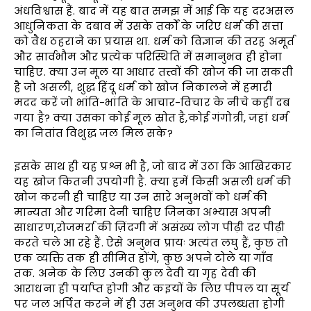
अंधविश्वास हैं. बाद में यह बात समझ में आई कि यह दरअसल
आधुनिकता के दबाव में उसके तर्कों के जरिए धर्म की सत्ता
को वैध ठहराने का प्रयास था. धर्म को विज्ञान की तरह अमूर्त
और सार्वभौम और प्रत्येक परिस्थिति में समानुभव ही होना
चाहिए. क्या उन मूल या आधार तत्त्वों की खोज की जा सकती
है जो असली, शुद्ध हिंदू धर्म को खोज निकालने में हमारी
मदद करें जो भांति-भांति के आचार-विचार के नीचे कहीं दब
गया है? क्या उसका कोई मूल स्रोत है,कोई गंगोत्री, जहां धर्म
का नितांत विशुद्ध जल मिल सके?
इसके साथ ही यह प्रश्न भी है, जो बाद में उठा कि आखिरकार
यह खोज कितनी उपयोगी है. क्या हमें किसी असली धर्म की
खोज करनी ही चाहिए या उन सारे अनुभवों को धर्म की
मान्यता और गरिमा देनी चाहिए जिनका अभ्यास अपनी
साधारण,रोजमर्रा की ज़िंदगी में असंख्य लोग पीढ़ी दर पीढ़ी
करते चले आ रहे हैं. ऐसे अनुभव प्रायः अत्यंत लघु हैं, कुछ तो
एक व्यक्ति तक ही सीमित होंगे, कुछ अपने टोले या गाँव
तक. अनेक के लिए उनकी कुल देवी या गृह देवी की
आराधना ही पर्याप्त होगी और कइयों के लिए पीपल या सूर्य
पर जल अर्पित करने में ही उस अनुभव की उपलब्धता होगी