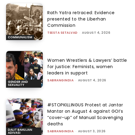
Rath Yatra retraced: Evidence
presented to the Liberhan
Commission
TEESTA SETALVAD
-
AUGUST 4, 2026
COMMUNALISM
Women Wrestlers & Lawyers’ battle
for justice: Feminists, women
leaders in support
SABRANGINDIA
-
AUGUST 4, 2026
GENDER AND
SEXUALITY
#STOPKILLINGUS Protest at Jantar
Mantar on August 4 against GOI’s
“cover-up” of Manual Scavenging
deaths
DALIT BAHUJAN
SABRANGINDIA
-
AUGUST 3, 2026
ADIVASI