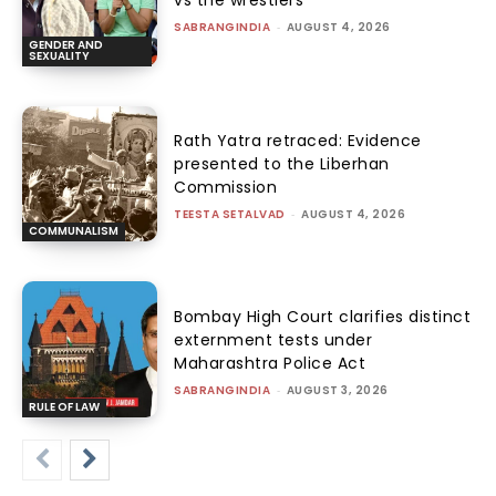
vs the wrestlers
SABRANGINDIA
-
AUGUST 4, 2026
GENDER AND
SEXUALITY
Rath Yatra retraced: Evidence
presented to the Liberhan
Commission
TEESTA SETALVAD
-
AUGUST 4, 2026
COMMUNALISM
Bombay High Court clarifies distinct
externment tests under
Maharashtra Police Act
SABRANGINDIA
-
AUGUST 3, 2026
RULE OF LAW