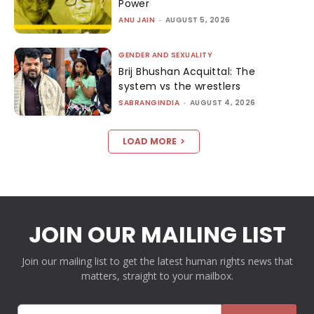
Power
ANU JAIN
-
AUGUST 5, 2026
GENDER AND SEXUALITY
Brij Bhushan Acquittal: The
system vs the wrestlers
SABRANGINDIA
-
AUGUST 4, 2026
LOAD MORE
JOIN OUR MAILING LIST
Join our mailing list to get the latest human rights news that
matters, straight to your mailbox.