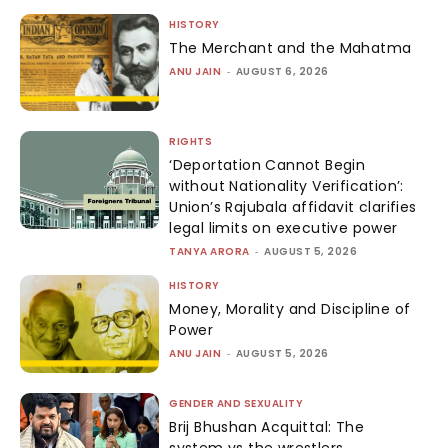
HISTORY
The Merchant and the Mahatma
ANU JAIN
-
AUGUST 6, 2026
RIGHTS
‘Deportation Cannot Begin
without Nationality Verification’:
Union’s Rajubala affidavit clarifies
legal limits on executive power
TANYA ARORA
-
AUGUST 5, 2026
HISTORY
Money, Morality and Discipline of
Power
ANU JAIN
-
AUGUST 5, 2026
GENDER AND SEXUALITY
Brij Bhushan Acquittal: The
system vs the wrestlers