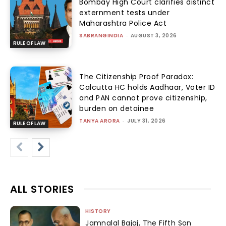
Bombay High Court clarifies distinct
externment tests under
Maharashtra Police Act
SABRANGINDIA
-
AUGUST 3, 2026
RULE OF LAW
The Citizenship Proof Paradox:
Calcutta HC holds Aadhaar, Voter ID
and PAN cannot prove citizenship,
burden on detainee
TANYA ARORA
-
JULY 31, 2026
RULE OF LAW
ALL STORIES
HISTORY
Jamnalal Bajaj, The Fifth Son