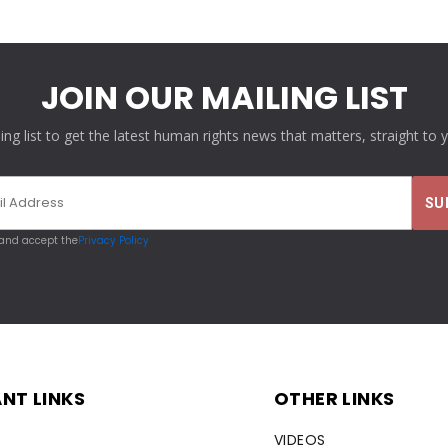
JOIN OUR MAILING LIST
ling list to get the latest human rights news that matters, straight to 
 and accept the
Privacy Policy
NT LINKS
OTHER LINKS
VIDEOS