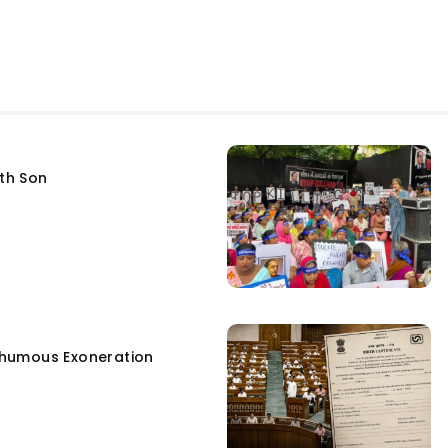
fth Son
humous Exoneration