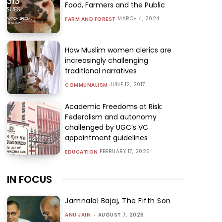
Food, Farmers and the Public
MARCH 4, 2024
FARM AND FOREST
How Muslim women clerics are
increasingly challenging
traditional narratives
JUNE 12, 2017
COMMUNALISM
Academic Freedoms at Risk:
Federalism and autonomy
challenged by UGC’s VC
appointment guidelines
FEBRUARY 17, 2025
EDUCATION
IN FOCUS
Jamnalal Bajaj, The Fifth Son
ANU JAIN
-
AUGUST 7, 2026