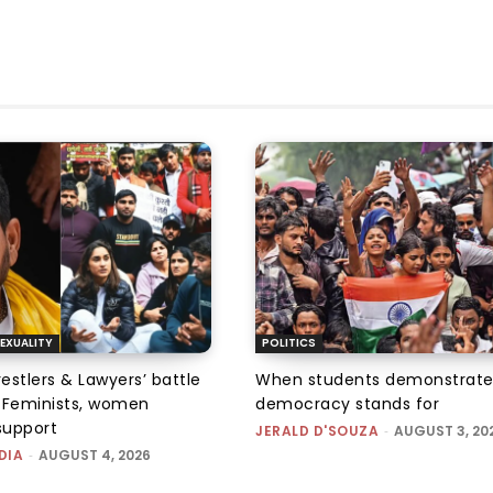
EXUALITY
POLITICS
tlers & Lawyers’ battle
When students demonstrate
e: Feminists, women
democracy stands for
support
JERALD D'SOUZA
-
AUGUST 3, 20
DIA
-
AUGUST 4, 2026