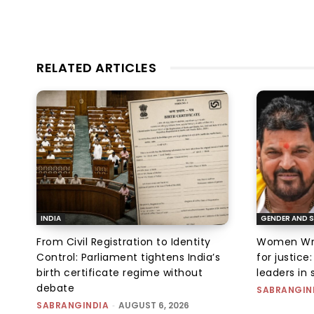
RELATED ARTICLES
INDIA
GENDER AND S
From Civil Registration to Identity
Women Wres
Control: Parliament tightens India’s
for justic
birth certificate regime without
leaders in 
debate
SABRANGIN
SABRANGINDIA
-
AUGUST 6, 2026