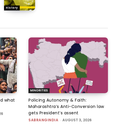
History
MINORITIES
d what
Policing Autonomy & Faith:
Maharashtra’s Anti-Conversion law
gets President’s assent
26
SABRANGINDIA
-
AUGUST 3, 2026