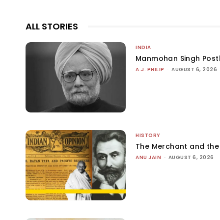
ALL STORIES
INDIA
Manmohan Singh Post
A.J. PHILIP
-
AUGUST 6, 2026
HISTORY
The Merchant and th
ANU JAIN
-
AUGUST 6, 2026