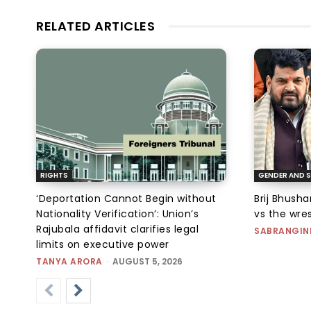
RELATED ARTICLES
RIGHTS
GENDER AND S
‘Deportation Cannot Begin without
Brij Bhush
Nationality Verification’: Union’s
vs the wres
Rajubala affidavit clarifies legal
SABRANGIN
limits on executive power
TANYA ARORA
-
AUGUST 5, 2026