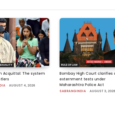
EXUALITY
RULE OF LAW
an Acquittal: The system
Bombay High Court clarifies d
tlers
externment tests under
Maharashtra Police Act
DIA
-
AUGUST 4, 2026
SABRANGINDIA
-
AUGUST 3, 202