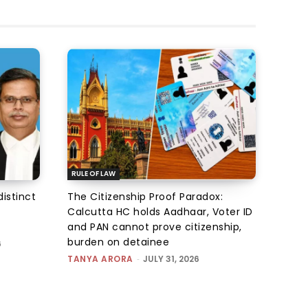
RULE OF LAW
istinct
The Citizenship Proof Paradox:
Calcutta HC holds Aadhaar, Voter ID
and PAN cannot prove citizenship,
burden on detainee
6
TANYA ARORA
-
JULY 31, 2026