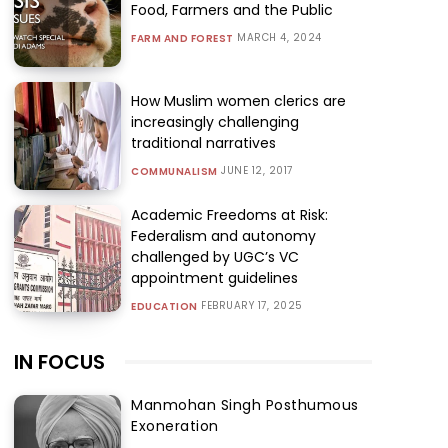
Food, Farmers and the Public
MARCH 4, 2024
FARM AND FOREST
How Muslim women clerics are
increasingly challenging
traditional narratives
JUNE 12, 2017
COMMUNALISM
Academic Freedoms at Risk:
Federalism and autonomy
challenged by UGC’s VC
appointment guidelines
FEBRUARY 17, 2025
EDUCATION
IN FOCUS
Manmohan Singh Posthumous
Exoneration