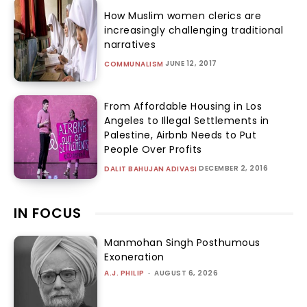
How Muslim women clerics are
increasingly challenging traditional
narratives
JUNE 12, 2017
COMMUNALISM
From Affordable Housing in Los
Angeles to Illegal Settlements in
Palestine, Airbnb Needs to Put
People Over Profits
DECEMBER 2, 2016
DALIT BAHUJAN ADIVASI
IN FOCUS
Manmohan Singh Posthumous
Exoneration
A.J. PHILIP
-
AUGUST 6, 2026