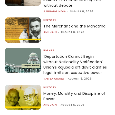
India’s birth certificate regime
without debate
SABRANGINDIA
-
AUGUST 6, 2026
HISTORY
The Merchant and the Mahatma
ANU JAIN
-
AUGUST 6, 2026
RIGHTS
‘Deportation Cannot Begin
without Nationality Verification’:
Union’s Rajubala affidavit clarifies
legal limits on executive power
TANYA ARORA
-
AUGUST 5, 2026
HISTORY
Money, Morality and Discipline of
Power
ANU JAIN
-
AUGUST 5, 2026