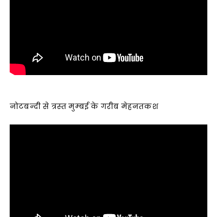
नोटबन्‍दी से त्रस्‍त मुम्‍बई के गरीब मेहनतकश