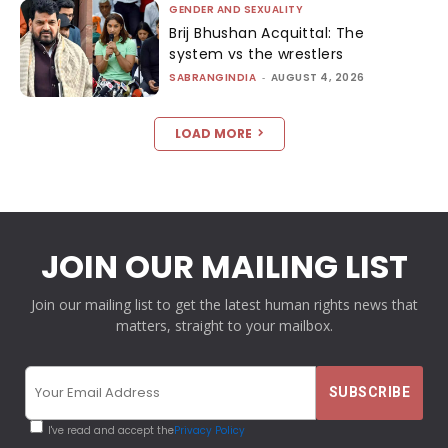
GENDER AND SEXUALITY
Brij Bhushan Acquittal: The
system vs the wrestlers
SABRANGINDIA
-
AUGUST 4, 2026
LOAD MORE
JOIN OUR MAILING LIST
Join our mailing list to get the latest human rights news that
matters, straight to your mailbox.
I've read and accept the
Privacy Policy