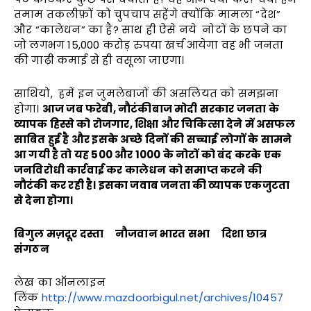
तमाम तकलीफ़ों को चुपचाप सहेंगे क्योंकि मामला “देश”
और “कालेधन” का है? साथ ही ऐसे नये नोटों के छपने का
जो लगभग 15,000 करोड़ रुपया खर्च आयेगा वह भी जनता
की गाढ़ी कमाई से ही वसूला जाएगा।
साथियो, हमें इन जुमलेबाजों की असलियत को समझना
होगा।
आज जब फरेबी
,
नौटंकीबाज मोदी सरकार जनता के
व्यापक हिस्से को रोजगार
,
शिक्षा और चिकित्सा देने में असफल
साबित हुई है और इसके अच्छे दिनों की सच्चाई लोगों के सामने
आ गयी है तो यह
500
और
1000
के नोटों को बंद करके एक
जनविरोधी कार्रवाई कर कालेधन को समाप्त करने की
नौटंकी कर रही है। इसका जवाब जनता की व्यापक एकजुटता
से देना होगा।
बिगुल मज़दूर दस्ता
नौजवान भारत सभा
दिशा छात्र
संगठन
लेख का ऑनलाइन
लिंक
http://www.mazdoorbigul.net/archives/10457