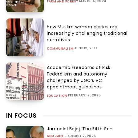
MARCH 4, 2024
FARM AND FOREST
How Muslim women clerics are
increasingly challenging traditional
narratives
JUNE 12, 2017
COMMUNALISM
Academic Freedoms at Risk:
Federalism and autonomy
challenged by UGC’s VC
appointment guidelines
FEBRUARY 17, 2025
EDUCATION
IN FOCUS
Jamnalal Bajaj, The Fifth Son
ANU JAIN
-
AUGUST 7, 2026