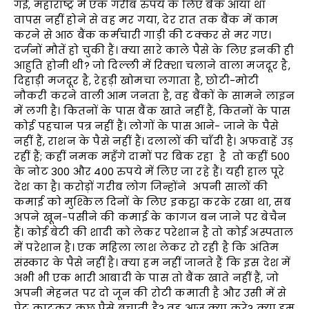
गई, महाराष्ट्र में एक गरीब रुपये के लिए बैंक आया था
वापस नहीं होने से वह मर गया, देर रात तक बैंक में काम
करने से आठ बैंक कर्मचारी गाड़ी की टक्कर से मर गए।
दर्जनों मौतें हो चुकी हैं। क्या सारे काले पैसे के लिए इनकी ही
आहुति होनी थी? जो दिल्ली में रिक्शा चलाने वाला मजदूर है,
दिहाड़ी मजदूर है, रेहड़ी खोमचा लगाता है, छोटी-मोटी
नौकरी करने वाली आम जनता है, वह बैंकों के सामने लाइन
में लगी है। कितनों के पास बैंक खाते नहीं हैं, कितनों के पास
कोई पहचान पत्र नहीं हैं। लोगों के पास आने- जाने के पैसे
नहीं हैं, राशन के पैसे नहीं हैं। दलालों की चाँदी है। अफवाहें उड़
रहीं हैं; कहीं नमक महँगे दामों पर बिक रहा है तो कहीं 500
के नोट 300 और 400 रुपये में लिए जा रहे हैं। यही हाल पूरे
देश का है। करोड़ों गरीब लोग जिन्होंने अपनी सालों की
कमाई को मुश्किल दिनों के लिए इकट्ठा करके रखा था, सब
अपने खून-पसीने की कमाई के कागज बन जाने पर बेचैन
हैं। कोई बेटी की शादी को लेकर परेशान है तो कोई अस्पताल
में परेशान है। एक महिला लाश लेकर रो रही है कि अंतिम
संस्कार के पैसे नहीं है। क्या हम नहीं जानते हैं कि इस देश में
अभी भी एक भारी आबादी के पास तो बैंक खाते नहीं हैं, जो
अपनी मेहनत पर दो जून की रोटी कमाती है और उसी में से
पेट काटकर कुछ पैसे बचाती है? वह आज क्या करे? क्या हम