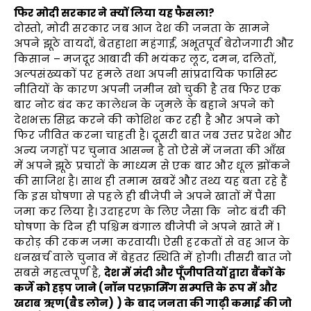
फिर मोदी सरकार ने क्यों लिया यह फैसला
?
दोस्तो, मोदी सरकार जब आज देश की जनता के सामने
अपने झूठे वायदों, बेतहाशा महंगाई, अभूतपूर्व बेरोजगारी और
किसान – मजदूर आबादी की भयंकर लूट, दमन, दलितों,
अल्पसंख्यकों पर हमले तथा अपनी सांप्रदायिक फासिस्ट
नीतियों के कारण अपनी जमीन खो चुकी है तब फिर एक
बार नोट बंद कर कालेधन के जुमले के बहाने अपने को
देशभक्त सिद्ध करने की कोशिश कर रही है और अपने को
फिर जीवित करना चाहती है। दूसरी बात जब उत्तर प्रदेश और
अन्य जगहों पर चुनाव आसन्न है तो ऐसे में जनता की आँख
में अपने झूठे प्रचारों के माध्यम से एक बार और धूल झोंकने
की साजिश है। साथ ही तमाम खबरें और तथ्य यह बता रहे हैं
कि इस घोषणा से पहले ही बीजेपी ने अपने खातों में पैसा
जमा कर लिया है। उदाहरण के लिए जैसा कि नोट बंदी की
घोषणा के दिन ही पश्चिम बंगाल बीजेपी ने अपने खाते में 1
करोड़ की रकम जमा करवायी। ऐसी हरकतों से वह आज के
धनखर्च वाले चुनाव में बेहतर स्थिति में होगी। तीसरी बात जो
सबसे महत्वपूर्ण है,
देश में मंदी और पूँजीपतियों द्वारा बैंकों के
कर्जे को हड़प जाने (नॉन परफ़ार्मिंग सम्पत्ति के रूप में और
खराब ऋण(बैड लोन) ) के बाद जनता की गाढ़ी कमाई की जो