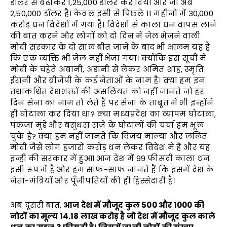
डॉलर से बढ़ाकर 1,25,000 डॉलर कर दिया और जो अब
2,50,000 डॉलर है। केवल इसी से पिछ्ले 11 महीनों में 30,000
करोड़ धन विदेशों में गया है। विदेशों से काला धन वापस लाने
की बात करने और लोगों को दो दिन में जेल भेजने वाली
मोदी सरकार के दो साल बीत जाने के बाद भी आलम यह है
कि एक व्यक्ति भी जेल नहीं भेजा गया। क्योंकि इस सूची में
मोदी के चहेते अंबानी, अडानी से लेकर अमित शाह, स्मृति
ईरानी और बीजेपी के कई नेताओं के नाम हैं। क्या हम इन
तथाकथित देशभक्तों की असलियत को नहीं जानते जो हर
दिन सेना का नाम तो लेते हैं पर सेना के ताबूत में भी इन्होंने
ही घोटाला कर दिया था? क्या मध्यप्रदेश का व्यापम घोटाला,
पंकजा मुंडे और बसुंधरा राजे के घोटालों की चर्चा हम भूल
चुके हैं? क्या हम नहीं जानते कि विजय माल्या और ललित
मोदी जैसे लोग हजारों करोड़ धन लेकर विदेश में हैं और यह
इन्हीं की सरकार में हुआ। आज देश में 99 फीसदी काला धन
इसी रूप में है और हम साफ-साफ जानते हैं कि इसमें देश के
नेता-मंत्रियों और पूँजीपतियों की ही हिस्सेदारी है।
अब दूसरी बात,
आज देश में मौजूद कुल
500
और
1000
की
नोटों का मूल्य
14.18
लाख करोड़ है जो देश में मौजूद कुल काले