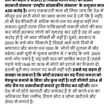
धन का महज
3
फीसदी है। जिसमें जाली नोटों की संख्या
सरकारी संस्थान
‘
राष्ट्रीय सांख्यकीय संस्थान
’
के अनुसार मात्र
400
करोड़ है।
अगर एकबारगी मान भी लिया जाय कि देश में
मौजूद इन सारी नोटों का आधा काला धन है (जो कि है नहीं)
तो भी डेढ़ फीसदी से अधिक काले धन पर अंकुश नहीं लग
सकता। दूसरी तरफ जिन पाकिस्तानी नकली नोटों की बात
कर मोदी सरकार लोगों को गुमराह कर रही है वह तो 400
करोड़ ही है जो आधा फीसदी भी नहीं है। दूसरे, सरकार ने
2000 के नये नोट निकाले हैं जिससे आने वाले दिनों में
भ्रष्टाचार और काला धन 1000 के नोटों की तुलना में और
बढ़ेगा। अभी यूपी में चुनाव आयोग ने 7 करोड़ के नये 2000
वाले नोट पकड़े हैं, यह इसी बात को साबित करता है। इससे
पहले चाहे 1948 या 1978 में नोटों को हटाने का फैसला हो,
इतनी बुरी मार जनता पर कभी नहीं पड़ी।
इससे यह सहज ही
समझा जा सकता है कि मोदी सरकार का यह पैंतरा जनता को
बेवकूफ बनाने के सिवा और कुछ नहीं है। यही बीजेपी
2014
में
नोट बैन पर धमाचौकड़ी मचाते हुए विरोध कर रही थी!
आज
देश में जो छोटे व्यापारी और अफसर हैं वे भी काले धन का
अधिकतर पैसा जमीन, रियल स्टेट व सोना खरीदने और
शेयर में लगाते हैं।