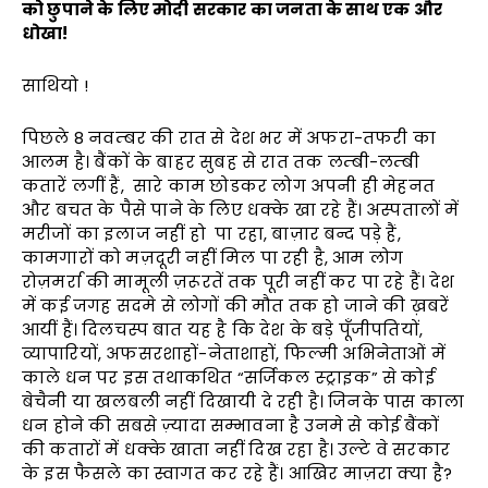
को छुपाने के लिए मोदी सरकार का जनता के साथ एक और
धोखा!
साथियो !
पिछले 8 नवम्बर की रात से देश भर में अफरा-तफरी का
आलम है। बैंकों के बाहर सुबह से रात तक लम्बी-लम्बी
कतारें लगीं हैं, सारे काम छोडकर लोग अपनी ही मेहनत
और बचत के पैसे पाने के लिए धक्के खा रहे हैं। अस्पतालों में
मरीजों का इलाज नहीं हो पा रहा, बाज़ार बन्द पड़े हैं,
कामगारों को मज़दूरी नहीं मिल पा रही है, आम लोग
रोज़मर्रा की मामूली ज़रूरतें तक पूरी नहीं कर पा रहे हैं। देश
में कई जगह सदमे से लोगों की मौत तक हो जाने की ख़बरें
आयीं हैं। दिलचस्प बात यह है कि देश के बड़े पूँजीपतियों,
व्यापारियों, अफसरशाहों-नेताशाहों, फिल्मी अभिनेताओं में
काले धन पर इस तथाकथित “सर्जिकल स्ट्राइक” से कोई
बेचैनी या खलबली नहीं दिखायी दे रही है। जिनके पास काला
धन होने की सबसे ज़्यादा सम्भावना है उनमे से कोई बैंकों
की कतारों में धक्के खाता नहीं दिख रहा है। उल्टे वे सरकार
के इस फैसले का स्वागत कर रहे हैं। आखिर माज़रा क्या है?