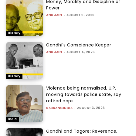
Money, Morality and Discipline of
Power
ANU JAIN
-
AUGUST 5, 2026
History
Gandhi’s Conscience Keeper
ANU JAIN
-
AUGUST 4, 2026
History
Violence being normalised, U.P.
moving towards police state, say
retired cops
SABRANGINDIA
-
AUGUST 3, 2026
India
Gandhi and Tagore: Reverence,