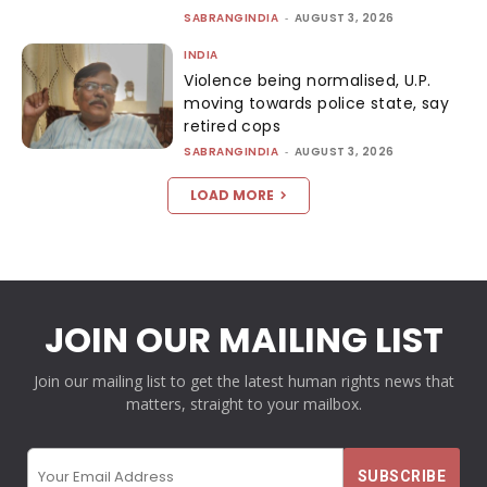
SABRANGINDIA
-
AUGUST 3, 2026
INDIA
Violence being normalised, U.P.
moving towards police state, say
retired cops
SABRANGINDIA
-
AUGUST 3, 2026
LOAD MORE
JOIN OUR MAILING LIST
Join our mailing list to get the latest human rights news that
matters, straight to your mailbox.