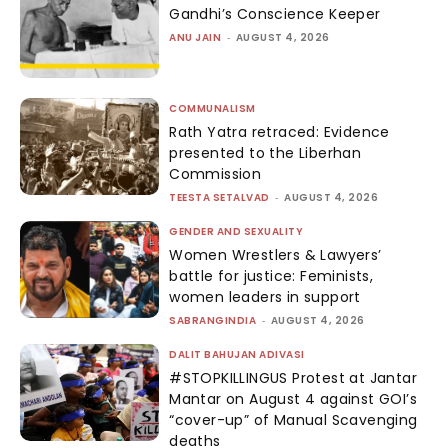
Gandhi’s Conscience Keeper
ANU JAIN
-
AUGUST 4, 2026
COMMUNALISM
Rath Yatra retraced: Evidence
presented to the Liberhan
Commission
TEESTA SETALVAD
-
AUGUST 4, 2026
GENDER AND SEXUALITY
Women Wrestlers & Lawyers’
battle for justice: Feminists,
women leaders in support
SABRANGINDIA
-
AUGUST 4, 2026
DALIT BAHUJAN ADIVASI
#STOPKILLINGUS Protest at Jantar
Mantar on August 4 against GOI’s
“cover-up” of Manual Scavenging
deaths