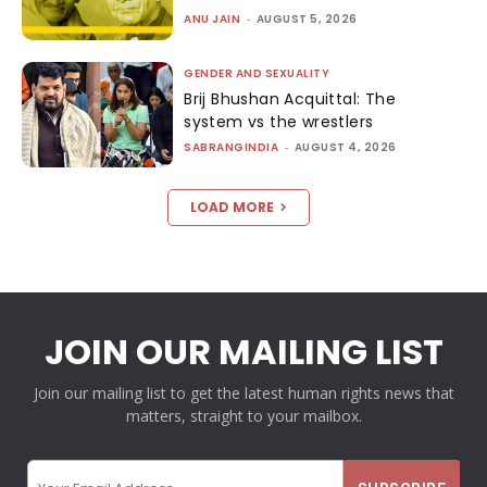
ANU JAIN
-
AUGUST 5, 2026
GENDER AND SEXUALITY
Brij Bhushan Acquittal: The
system vs the wrestlers
SABRANGINDIA
-
AUGUST 4, 2026
LOAD MORE
JOIN OUR MAILING LIST
Join our mailing list to get the latest human rights news that
matters, straight to your mailbox.