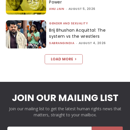
Power
ANU JAIN
-
AUGUST 5, 2026
GENDER AND SEXUALITY
Brij Bhushan Acquittal: The
system vs the wrestlers
SABRANGINDIA
-
AUGUST 4, 2026
LOAD MORE
JOIN OUR MAILING LIST
Join our mailing list to get the latest human rights news that
matters, straight to your mailbox.