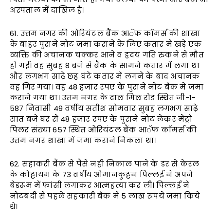
अस्पताल में दाखिल हैं।
61. उत्तम नगर की ओरियंटल बैंक आॅफ काॅमर्स की शाखा
के बाहर पुराने नोट जमा कराने के लिए कतार में खड़े एक
व्यक्ति की अचानक चक्कर आने व ह्रदय गति रुकने से मौत
हो गई। वह सुबह 8 बजे से बैंक के सामने कतार में लगा था
और लगभग साढ़े छह घंटे कतार में लगने के बाद अचानक
वह गिर गया। वह 48 हजार रपए के पुराने नोट बैंक मे जमा
कराने गया था। उत्तम नगर के दाल मिल रोड स्थित जी-1-
587 निवासी 49 वर्षीय सतीश सोमवार सुबह लगभग साढ़े
सात बजे घर से 48 हजार रपए के पुराने नोट लेकर मेट्रो
पिलर संख्या 657 स्थित ओरियंटल बैंक आॅफ काॅमर्स की
उत्तम नगर शाखा में जमा कराने निकला था।
62. सहाकरी बैंक से पैसे नही निकाल पाने के डर से केरल
के कोट्टायम के 73 वर्षीय ओमानकुट्टन पिल्लई ने अपने
बेडरूम में फांसी लगाकर आत्महत्या कर ली। पिल्लई ने
नोटबंदी से पहले सहकारी बैंक में 5 लाख रूपये जमा किये
थे।