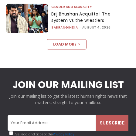
GENDER AND SEXUALITY
Brij Bhushan Acquittal: The
system vs the wrestlers
SABRANGINDIA
-
AUGUST 4, 2026
LOAD MORE
JOIN OUR MAILING LIST
Join our mailing list to get the latest human rights news that
matters, straight to your mailbox.
I've read and accept the
Privacy Policy