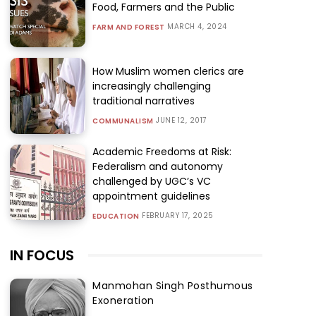
Food, Farmers and the Public
MARCH 4, 2024
FARM AND FOREST
How Muslim women clerics are
increasingly challenging
traditional narratives
JUNE 12, 2017
COMMUNALISM
Academic Freedoms at Risk:
Federalism and autonomy
challenged by UGC’s VC
appointment guidelines
FEBRUARY 17, 2025
EDUCATION
IN FOCUS
Manmohan Singh Posthumous
Exoneration