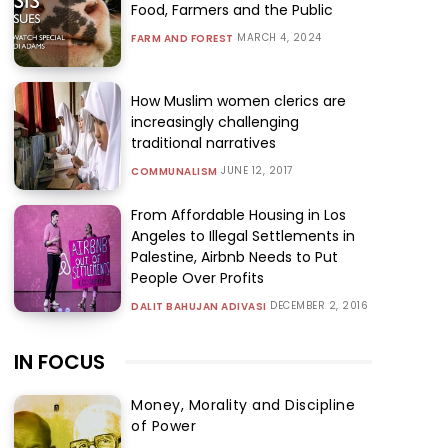
Food, Farmers and the Public
MARCH 4, 2024
FARM AND FOREST
How Muslim women clerics are
increasingly challenging
traditional narratives
JUNE 12, 2017
COMMUNALISM
From Affordable Housing in Los
Angeles to Illegal Settlements in
Palestine, Airbnb Needs to Put
People Over Profits
DECEMBER 2, 2016
DALIT BAHUJAN ADIVASI
IN FOCUS
Money, Morality and Discipline
of Power