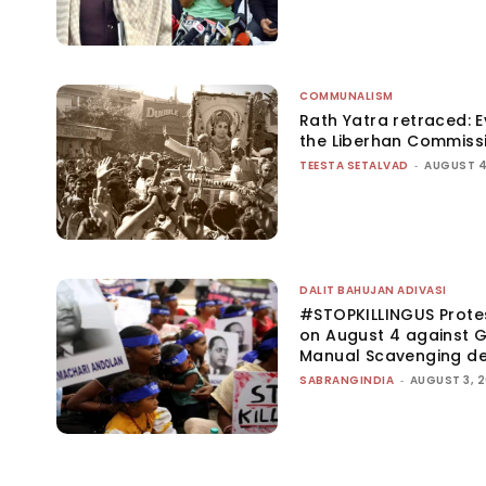
COMMUNALISM
Rath Yatra retraced: 
the Liberhan Commiss
TEESTA SETALVAD
-
AUGUST 4
DALIT BAHUJAN ADIVASI
#STOPKILLINGUS Prote
on August 4 against G
Manual Scavenging d
SABRANGINDIA
-
AUGUST 3, 