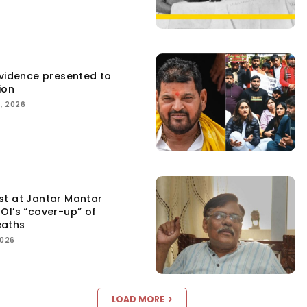
Evidence presented to
ion
, 2026
st at Jantar Mantar
OI’s “cover-up” of
eaths
2026
LOAD MORE