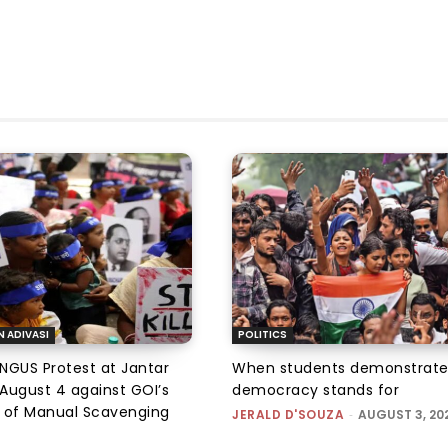
N ADIVASI
POLITICS
NGUS Protest at Jantar
When students demonstrate
August 4 against GOI’s
democracy stands for
 of Manual Scavenging
JERALD D'SOUZA
-
AUGUST 3, 20