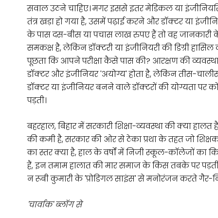
सवाल उठने चाहिए। मगर इससे इतर मेडिकल या इंजीनियरिंग
तंत्र खड़ा हो गया है, उसमें पढ़ाई करने और डॉक्टर या इंजीन
के पास दस-बीस या पचास लाख रुपए हैं तो वह जानकारी के स
समकक्ष है, लेकिन डॉक्टरी या इंजीनियरी की डिग्री हासिल
पूछता कि आपने परीक्षा कैसे पास की? आरक्षण की व्यवस
डॉक्टर और इंजीनियर 'अयोग्य' होता है, लेकिन तीस-चाली
डॉक्टर या इंजीनियर बनने वाले डॉक्टरों की योग्यता पर कोई
पड़ती।
बहरहाल, बिहार में सरकारी शिक्षा-व्यवस्था की क्या हालत ह
की कमी है, सरकार की ओर से ठेका प्रथा के तहत जो शिक्
का स्तर क्या है, हाल के वर्षों में निजी स्कूल-कॉलेजों क
हैं, इन तमाम हालात की मार समाज के किस तबके पर पड़ती 
न रूबी कुमारी के 'प्रोडिगल साइंस' से मनोरंजन करते गैर-ब
'चार्वाक' ब्लॉग से