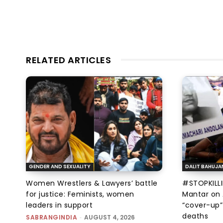
RELATED ARTICLES
GENDER AND SEXUALITY
DALIT BAHUJA
Women Wrestlers & Lawyers’ battle
#STOPKILLI
for justice: Feminists, women
Mantar on 
leaders in support
“cover-up”
deaths
SABRANGINDIA
-
AUGUST 4, 2026