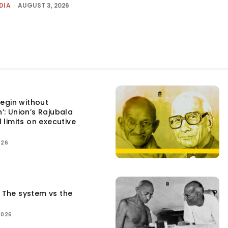
DIA
-
AUGUST 3, 2026
egin without
n’: Union’s Rajubala
l limits on executive
026
: The system vs the
2026