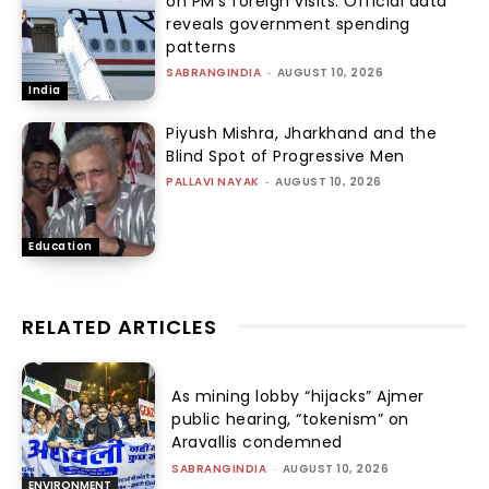
on PM’s foreign visits: Official data
reveals government spending
patterns
SABRANGINDIA
-
AUGUST 10, 2026
India
Piyush Mishra, Jharkhand and the
Blind Spot of Progressive Men
PALLAVI NAYAK
-
AUGUST 10, 2026
Education
RELATED ARTICLES
As mining lobby “hijacks” Ajmer
public hearing, “tokenism” on
Aravallis condemned
SABRANGINDIA
-
AUGUST 10, 2026
ENVIRONMENT