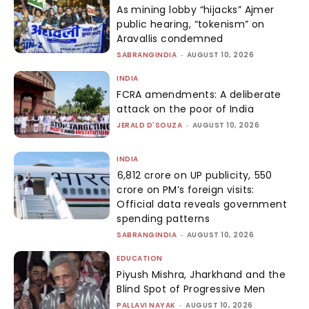
As mining lobby “hijacks” Ajmer
public hearing, “tokenism” on
Aravallis condemned
SABRANGINDIA
-
AUGUST 10, 2026
INDIA
FCRA amendments: A deliberate
attack on the poor of India
JERALD D'SOUZA
-
AUGUST 10, 2026
INDIA
₹6,812 crore on UP publicity, ₹550
crore on PM’s foreign visits:
Official data reveals government
spending patterns
SABRANGINDIA
-
AUGUST 10, 2026
EDUCATION
Piyush Mishra, Jharkhand and the
Blind Spot of Progressive Men
PALLAVI NAYAK
-
AUGUST 10, 2026