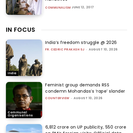
JUNE 12, 2017
COMMUNALISM
IN FOCUS
India’s freedom struggle @ 2026
FR. CEDRIC PRAKASH SJ
-
AUGUST 10, 2026
India
Feminist group demands RSS
condemn Mohandas’s ‘rape’ slander
COUNTERVIEW
-
AUGUST 10, 2026
Communal
Organisations
₹6,812 crore on UP publicity, ₹550 crore