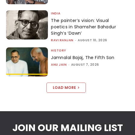
INDIA
The painter’s vision: Visual
poetics in Shamsher Bahadur
Singh’s ‘Dawn’
RAVI RANJAN
-
AUGUST 10, 2026
HISTORY
Jamnalal Bajaj, The Fifth Son
ANU JAIN
-
AUGUST 7, 2026
LOAD MORE
JOIN OUR MAILING LIST