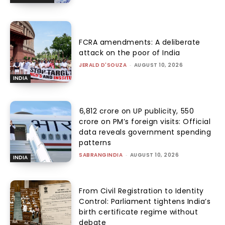
FCRA amendments: A deliberate
attack on the poor of India
JERALD D'SOUZA
-
AUGUST 10, 2026
INDIA
₹6,812 crore on UP publicity, ₹550
crore on PM’s foreign visits: Official
data reveals government spending
patterns
SABRANGINDIA
-
AUGUST 10, 2026
INDIA
From Civil Registration to Identity
Control: Parliament tightens India’s
birth certificate regime without
debate