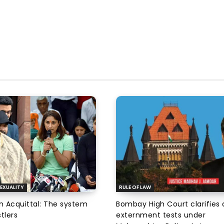
EXUALITY
RULE OF LAW
an Acquittal: The system
Bombay High Court clarifies d
tlers
externment tests under