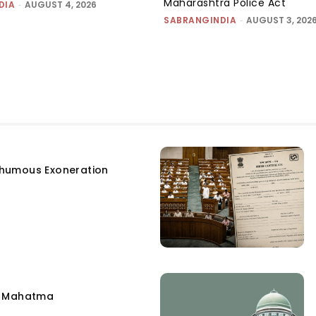
Maharashtra Police Act
DIA
-
AUGUST 4, 2026
SABRANGINDIA
-
AUGUST 3, 202
humous Exoneration
e Mahatma