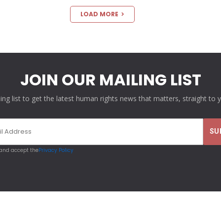
LOAD MORE
JOIN OUR MAILING LIST
ling list to get the latest human rights news that matters, straight to 
 and accept the
Privacy Policy