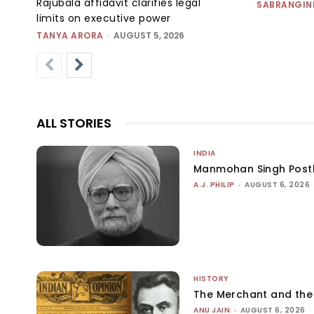
Rajubala affidavit clarifies legal
SABRANGIN
limits on executive power
TANYA ARORA
-
AUGUST 5, 2026
ALL STORIES
INDIA
Manmohan Singh Post
A.J. PHILIP
-
AUGUST 6, 2026
HISTORY
The Merchant and th
ANU JAIN
-
AUGUST 6, 2026