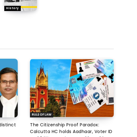
History
RULE OF LAW
istinct
The Citizenship Proof Paradox:
Calcutta HC holds Aadhaar, Voter ID