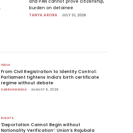
and PAN cannot prove citizenship,
burden on detainee
6
TANYA ARORA
-
JULY 31, 2026
INDIA
From Civil Registration to Identity Control:
Parliament tightens India’s birth certificate
regime without debate
SABRANGINDIA
-
AUGUST 6, 2026
RIGHTS
‘Deportation Cannot Begin without
Nationality Verification’: Union’s Rajubala