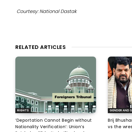
Courtesy: National Dastak
RELATED ARTICLES
RIGHTS
GENDER AND S
‘Deportation Cannot Begin without
Brij Bhush
Nationality Verification’: Union’s
vs the wres