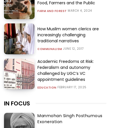
Food, Farmers and the Public
MARCH 4, 2024
FARM AND FOREST
How Muslim women clerics are
increasingly challenging
traditional narratives
JUNE 12, 2017
COMMUNALISM
Academic Freedoms at Risk:
Federalism and autonomy
challenged by UGC’s VC
appointment guidelines
FEBRUARY 17, 2025
EDUCATION
IN FOCUS
Manmohan Singh Posthumous
Exoneration