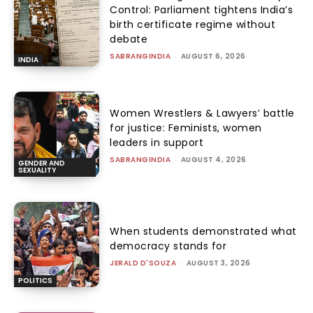
Control: Parliament tightens India’s
birth certificate regime without
debate
SABRANGINDIA
-
AUGUST 6, 2026
INDIA
Women Wrestlers & Lawyers’ battle
for justice: Feminists, women
leaders in support
SABRANGINDIA
-
AUGUST 4, 2026
GENDER AND
SEXUALITY
When students demonstrated what
democracy stands for
JERALD D'SOUZA
-
AUGUST 3, 2026
POLITICS