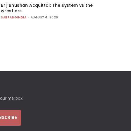
Brij Bhushan Acquittal: The system vs the
wrestlers
SABRANGINDIA
-
AUGUST 4, 2026
your mailbox.