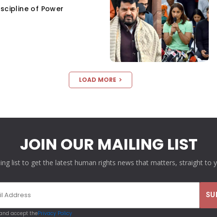
scipline of Power
LOAD MORE
JOIN OUR MAILING LIST
ling list to get the latest human rights news that matters, straight to 
 and accept the
Privacy Policy