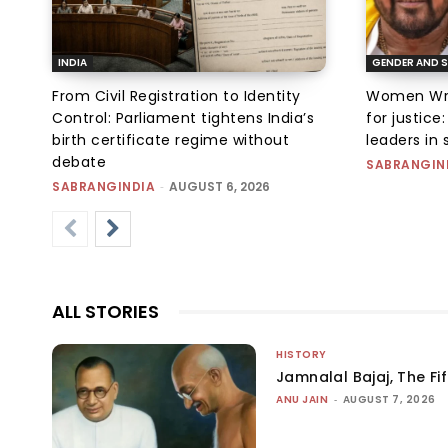
INDIA
GENDER AND S
From Civil Registration to Identity
Women Wres
Control: Parliament tightens India’s
for justic
birth certificate regime without
leaders in 
debate
SABRANGIN
SABRANGINDIA
-
AUGUST 6, 2026
ALL STORIES
HISTORY
Jamnalal Bajaj, The Fi
ANU JAIN
-
AUGUST 7, 2026