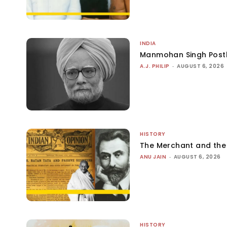
INDIA
Manmohan Singh Post
A.J. PHILIP
-
AUGUST 6, 2026
HISTORY
The Merchant and th
ANU JAIN
-
AUGUST 6, 2026
HISTORY