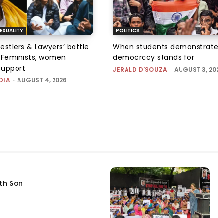
EXUALITY
POLITICS
tlers & Lawyers’ battle
When students demonstrate
e: Feminists, women
democracy stands for
support
JERALD D'SOUZA
-
AUGUST 3, 20
DIA
-
AUGUST 4, 2026
fth Son