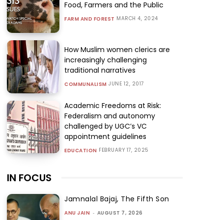
Food, Farmers and the Public
MARCH 4, 2024
FARM AND FOREST
How Muslim women clerics are
increasingly challenging
traditional narratives
JUNE 12, 2017
COMMUNALISM
Academic Freedoms at Risk:
Federalism and autonomy
challenged by UGC’s VC
appointment guidelines
FEBRUARY 17, 2025
EDUCATION
IN FOCUS
Jamnalal Bajaj, The Fifth Son
ANU JAIN
-
AUGUST 7, 2026