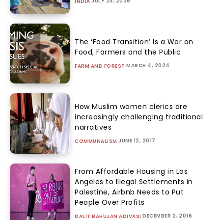
JULY 23, 2026
INDIA
The ‘Food Transition’ Is a War on
Food, Farmers and the Public
MARCH 4, 2024
FARM AND FOREST
How Muslim women clerics are
increasingly challenging traditional
narratives
JUNE 12, 2017
COMMUNALISM
From Affordable Housing in Los
Angeles to Illegal Settlements in
Palestine, Airbnb Needs to Put
People Over Profits
DECEMBER 2, 2016
DALIT BAHUJAN ADIVASI