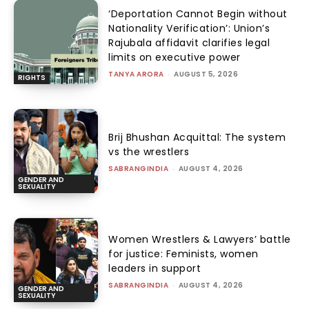
‘Deportation Cannot Begin without
Nationality Verification’: Union’s
Rajubala affidavit clarifies legal
limits on executive power
TANYA ARORA
-
AUGUST 5, 2026
RIGHTS
Brij Bhushan Acquittal: The system
vs the wrestlers
SABRANGINDIA
-
AUGUST 4, 2026
GENDER AND
SEXUALITY
Women Wrestlers & Lawyers’ battle
for justice: Feminists, women
leaders in support
SABRANGINDIA
-
AUGUST 4, 2026
GENDER AND
SEXUALITY