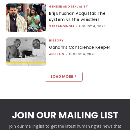
GENDER AND SEXUALITY
Brij Bhushan Acquittal: The
system vs the wrestlers
SABRANGINDIA
-
AUGUST 4, 2026
HISTORY
Gandhi’s Conscience Keeper
ANU JAIN
-
AUGUST 4, 2026
LOAD MORE
JOIN OUR MAILING LIST
Join our mailing list to get the latest human rights news that