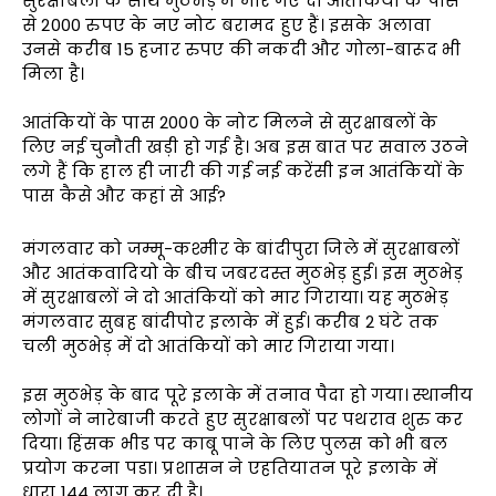
सुरक्षाबलों के साथ मुठभेड़ में मारे गए दो आतंकियों के पास
से 2000 रुपए के नए नोट बरामद हुए हैं। इसके अलावा
उनसे करीब 15 हजार रुपए की नकदी और गोला-बारूद भी
मिला है।
आतंकियों के पास 2000 के नोट मिलने से सुरक्षाबलों के
लिए नई चुनौती खड़ी हो गई है। अब इस बात पर सवाल उठने
लगे हैं कि हाल ही जारी की गई नई करेंसी इन आतंकियों के
पास कैसे और कहां से आई?
मंगलवार को जम्मू-कश्मीर के बांदीपुरा जिले में सुरक्षाबलों
और आतंकवादियो के बीच जबरदस्त मुठभेड़ हुई। इस मुठभेड़
में सुरक्षाबलों ने दो आतंकियों को मार गिराया। यह मुठभेड़
मंगलवार सुबह बांदीपोर इलाके में हुई। करीब 2 घंटे तक
चली मुठभेड़ में दो आतंकियों को मार गिराया गया।
इस मुठभेड़ के बाद पूरे इलाके में तनाव पैदा हो गया। स्थानीय
लोगों ने नारेबाजी करते हुए सुरक्षाबलों पर पथराव शुरु कर
दिया। हिंसक भीड पर काबू पाने के लिए पुलस को भी बल
प्रयोग करना पडा। प्रशासन ने एहतियातन पूरे इलाके में
धारा 144 लागू कर दी है।