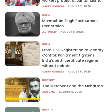
workers protest at Jantar Mantar
SABRANGINDIA
-
AUGUST 7, 2026
INDIA
Manmohan Singh Posthumous
Exoneration
A.J. PHILIP
-
AUGUST 6, 2026
INDIA
From Civil Registration to Identity
Control: Parliament tightens
India’s birth certificate regime
without debate
SABRANGINDIA
-
AUGUST 6, 2026
HISTORY
The Merchant and the Mahatma
ANU JAIN
-
AUGUST 6, 2026
RIGHTS