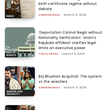
birth certificate regime without
debate
SABRANGINDIA
-
AUGUST 6, 2026
INDIA
‘Deportation Cannot Begin without
Nationality Verification’: Union’s
Rajubala affidavit clarifies legal
limits on executive power
TANYA ARORA
-
AUGUST 5, 2026
RIGHTS
Brij Bhushan Acquittal: The system
vs the wrestlers
SABRANGINDIA
-
AUGUST 4, 2026
GENDER AND
SEXUALITY