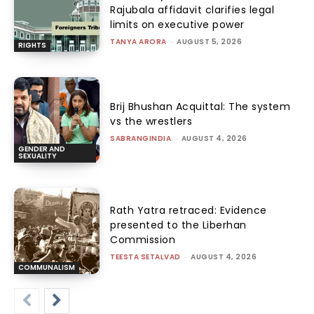
Rajubala affidavit clarifies legal
limits on executive power
TANYA ARORA
-
AUGUST 5, 2026
RIGHTS
Brij Bhushan Acquittal: The system
vs the wrestlers
SABRANGINDIA
-
AUGUST 4, 2026
GENDER AND
SEXUALITY
Rath Yatra retraced: Evidence
presented to the Liberhan
Commission
TEESTA SETALVAD
-
AUGUST 4, 2026
COMMUNALISM