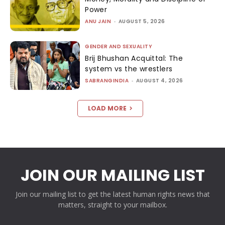
Power
ANU JAIN
-
AUGUST 5, 2026
GENDER AND SEXUALITY
Brij Bhushan Acquittal: The
system vs the wrestlers
SABRANGINDIA
-
AUGUST 4, 2026
LOAD MORE
JOIN OUR MAILING LIST
Join our mailing list to get the latest human rights news that
matters, straight to your mailbox.