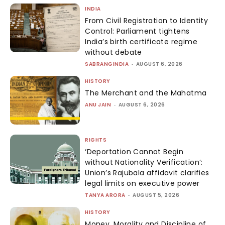
INDIA
From Civil Registration to Identity
Control: Parliament tightens
India’s birth certificate regime
without debate
SABRANGINDIA
-
AUGUST 6, 2026
HISTORY
The Merchant and the Mahatma
ANU JAIN
-
AUGUST 6, 2026
RIGHTS
‘Deportation Cannot Begin
without Nationality Verification’:
Union’s Rajubala affidavit clarifies
legal limits on executive power
TANYA ARORA
-
AUGUST 5, 2026
HISTORY
Money, Morality and Discipline of