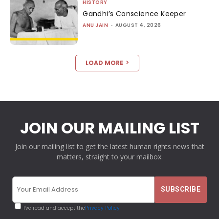
HISTORY
Gandhi’s Conscience Keeper
ANU JAIN
-
AUGUST 4, 2026
LOAD MORE
JOIN OUR MAILING LIST
Join our mailing list to get the latest human rights news that
matters, straight to your mailbox.
I've read and accept the
Privacy Policy