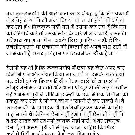
क्या लल्लनटॉप की आलोचना का अर्थ यह है कि मैं पत्रकारों
से इतिहास या किसी अन्य विषय का 'ज्ञाता' होने की अपेक्षा
कर रहा हूँ ? बिलकुल नहीं। बस मैं इतना कह रहा हूँ कि जब
कोई रिपोर्ट करे तो उसके स्रोत के बारे में जानकारी ज़रूर दे।
इतिहास का ज्ञाता होना सबके लिए मुमकिन नहीं, लेकिन
एनसीईआरटी या एनबीटी की किताबें तो अपने पास रखी ही
जा सकती हैं, अगर इतिहास पर लिखने का शौक़ है तो !
हैरानी यह भी है कि लल्लनटॉप में छपा यह लेख अगर चार
दिनों से पढ़ा और शेयर किया जा रहा है तो इसकी ग़लतियों
पर, टीवी टुडे के फ़िल्म सिटी, नोएडा वाले 'शीशमहल' में
मौजूद तमाम संपादकों और आला प्रोड्यूसरों की नज़र क्यों न
गई ? अरुण पुरी ने मीडिया इंडस्ट्री के एक से एक नगीनों को
इकट्ठा कर रखा है जो यह काम आसानी से कर सकते थे। वे
लल्लनटॉप के संपादक से ग़लतियाँ दुरुस्त करने के लिए
कह सकते थे। लेकिन ऐसा नहीं हुआ ! कहीं ऐसा तो नहीं कि
वे इस साइट को तवज्जो लायक़ नहीं पाते.. अगर सचमुच
ऐसा है तो अरुण पुरी जी से पूछा जाना चाहिए कि फिर
करोड़ों हिंदी भाषी जनता ने ही क्या बिगाड़ा है ?