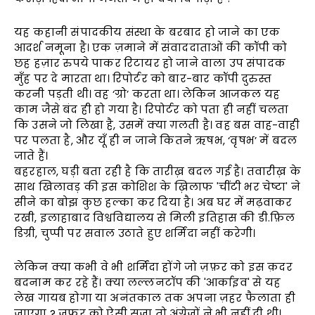
यह कहानी संपादकीय संस्था के बरबाद हो जाने का एक
आदर्श नमूना है। एक ज़माने में संवाददाताओं की कॉपी को
छह हज़ार रुपये पाकर रिटायर हो जाने वाला उप संपादक
मुँह पर दे मारता था। रिपोर्टर को बार-बार कॉपी दुरुस्त
करनी पड़ती थी। वह ‘ग्रो’ करता था। लेकिन आजकल यह
काम जैसे बंद ही हो गया है। रिपोर्टर को पता ही नहीं चलता
कि उसने जो लिखा है, उसमें क्या ग़लती है। वह बस वाह-वाही
पर पलता है, और यूँ ही न जाने कितने ऋषभ, ‘वृषभ’ में बदल
जाते हैं।
बहरहाल, घड़ी बता रही है कि तारीख़ बदल गई है। तवारीख़ के
साथ खिलावड़ की इस कोशिश के ख़िलाफ 'चींटी भर चेष्टा' ने
सीने का बोझ कुछ हल्का कर दिया है। अब घर में मढ़वाकर
रखी, इलाहाबाद विश्वविद्यालय से मिली इतिहास की डी.फ़िल
डिग्री, चुप्पी पर सवाल उठाते हुए शर्मिंदा नहीं करेगी।
लेकिन क्या कभी वे भी शर्मिंदा होंगे जो ज़फ़र को इस क़दर
बदनाम कर रहे हैं। क्या लल्लनटॉप की 'आर्काइव' से यह
लेख गायब होगा या अनंतकाल तक अपना ज़हर फैलाता ही
जाएगा ? ज़फ़र को ऐसी सज़ा तो अंग्रेज़ों ने भी नहीं दी थी। …