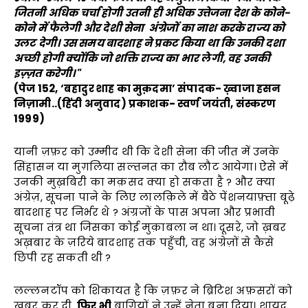
जितनी अधिक चर्चा होगी उतनी ही अधिक उत्तेजना देश के कोने-
कोने में फैलेगी और देशी सेना अंग्रेजों का नाश करके राज्य को
उलट देगी। उस समय बादशाह ने प्रकट किया था कि उनकी दशा
अच्छी होगी क्योंकि जो शक्ति राज्य का भार लेगी, वह उनकी
इज़्ज़त करेगी।"
(पेज 152, ‘बहादुर शाह का मुक़दमा’ संपादक- ख़्वाजा हसन
निज़ामी..(हिंदी अनुवाद) प्रकाशक- स्वर्ण जयंती, संस्करण
1999)
यानी ज़फ़र को उम्मीद थी कि देशी सेना की जीत में उनके
सिंहासन या मुग़लिया सल्तनत का रौब लौट आयेगा। ऐसे में
उनकी मुख़बिरी का मक़सद क्या हो सकता है ? और क्या
अंग्रेज़, सूचना पाने के लिए लालक़िले में बैठे पेंशनयाफ़्ता बूढ़े
बादशाह पर निर्भर थे ? अंग्रजों के पास अपना और प्रभावी
सूचना तंत्र था जिसका कोई मुक़ाबला न था। दूसरे, जो ख़बर
अख़बार के ज़रिये बादशाह तक पहुँची, वह अंग्रेज़ों से कैसे
छिपी रह सकती थी ?
लल्लनटॉप को शिकायत है कि ज़फ़र ने ब्रिटिश अफ़सरों को
ख़बर कर दी,
फिर भी
बाग़ियों ने उन्हें नेता बना दिया। शायद