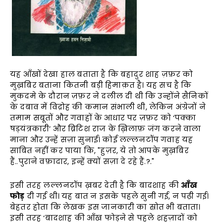
यह आँखों देखा हाल बताता है कि बहादुर शाह ज़फ़र को
मुख़बिर बताना कितनी बड़ी हिमाक़त है। यह सच है कि
मुकदमे के दौरान ज़फ़र ने दलील दी थी कि उन्होंने सैनिकों
के दबाव में विद्रोह की कमान संभाली थी, लेकिन अंग्रेजों ने
तमाम सबूतों और गवाहों के आधार पर ज़फ़र को ‘पक्का
षड़यंत्रकारी’ और ब्रिटिश राज के ख़िलाफ़ जंग करने वाला
माना और उन्हें सज़ा सुनाई। कोई लल्लनटॉप गवाह यह
साबित नहीं कर पाया कि, "हुज़र, ये तो आपके मुख़बिर
हैं..पुराने वफ़ादार, इन्हें क्यों सज़ा दे रहे हैं.?."
इसी तरह लल्लनटॉप ख़बर देती है कि बादशाह की
आँख
फोड़
दी गई थी। यह बात न इसके पहले सुनी गई, न पढ़ी गई।
बेहतर होता कि लेखक इस जानकारी का स्रोत भी बताता।
इसी तरह ‘बादशाह की आँख फोड़ने से पहले शहज़ादों को