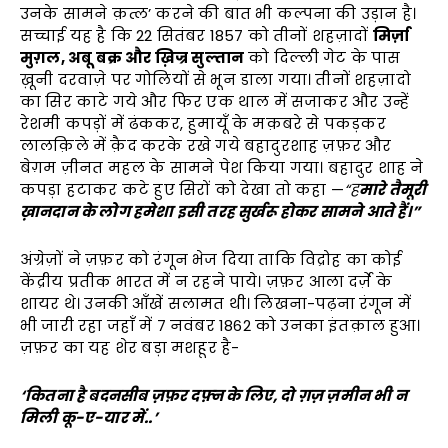
उनके सामने क़त्ल’ करने की बात भी कल्पना की उड़ान है।
सच्चाई यह है कि 22 सितंबर 1857 को तीनों शहज़ादों
मिर्ज़ा
मुग़ल, अबू बक्र और ख़िज्र सुल्तान
को दिल्ली गेट के पास
ख़ूनी दरवाज़े पर गोलियों से भून डाला गया। तीनों शहज़ादो
का सिर काटे गये और फिर एक थाल में सजाकर और उन्हें
रेशमी कपड़ों में ढंककर, हुमायूँ के मक़बरे से पकड़कर
लालक़िले में क़ैद करके रखे गये बहादुरशाह ज़फ़र और
बेग़म ज़ीनत महल के सामने पेश किया गया। बहादुर शाह ने
कपड़ा हटाकर कटे हुए सिरों को देखा तो कहा —
“ह
मारे तैमूरी
ख़ानदान के लोग हमेशा इसी तरह सुर्खरू होकर सामने आते हैं।”
अंग्रेज़ों ने ज़फ़र को रंगून भेज दिया ताकि विद्रोह का कोई
केंद्रीय प्रतीक भारत में न रहने पाये। ज़फ़र आला दर्ज़े के
शायर थे। उनकी आँखें सलामत थी। लिखना-पढ़ना रंगून में
भी जारी रहा जहाँ में 7 नवंबर 1862 को उनका इंतक़ाल हुआ।
ज़फ़र का यह शेर बड़ा मशहूर है-
‘कितना है बदनसीब ज़फ़र दफ़्न के लिए, दो ग़ज़ ज़मीन भी न
मिली कू-ए-यार में..’