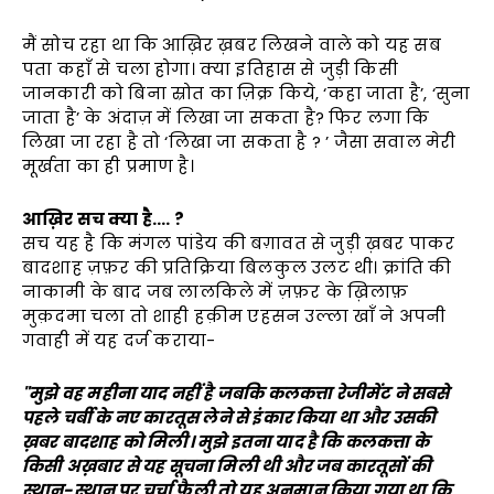
मैं सोच रहा था कि आख़िर ख़बर लिखने वाले को यह सब
पता कहाँ से चला होगा। क्या इतिहास से जुड़ी किसी
जानकारी को बिना स्रोत का ज़िक्र किये, ‘कहा जाता है’, ‘सुना
जाता है’ के अंदाज़ में लिखा जा सकता है? फिर लगा कि
लिखा जा रहा है तो ‘लिखा जा सकता है ? ’ जैसा सवाल मेरी
मूर्खता का ही प्रमाण है।
आख़िर सच क्या है…. ?
सच यह है कि मंगल पांडेय की बग़ावत से जुड़ी ख़बर पाकर
बादशाह ज़फ़र की प्रतिक्रिया बिलकुल उलट थी। क्रांति की
नाकामी के बाद जब लालकिले में ज़फ़र के ख़िलाफ़
मुक़दमा चला तो शाही हक़ीम एहसन उल्ला खाँ ने अपनी
गवाही में यह दर्ज कराया-
"मुझे वह महीना याद नहीं है जबकि कलकत्ता रेजीमेंट ने सबसे
पहले चर्बी के नए कारतूस लेने से इंकार किया था और उसकी
ख़बर बादशाह को मिली। मुझे इतना याद है कि कलकत्ता के
किसी अख़बार से यह सूचना मिली थी और जब कारतूसों की
स्थान-स्थान पर चर्चा फैली तो यह अनुमान किया गया था कि