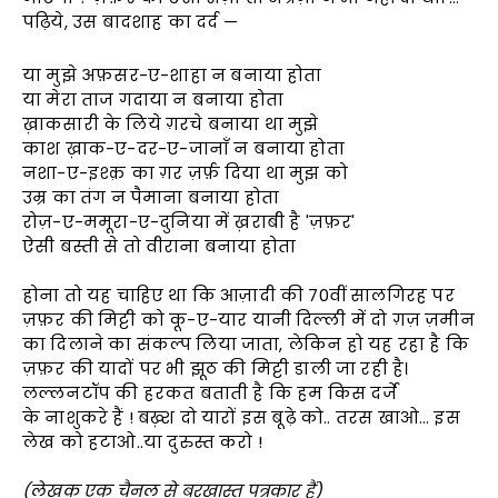
पढ़िये, उस बादशाह का दर्द —
या मुझे अफ़सर-ए-शाहा न बनाया होता
या मेरा ताज गदाया न बनाया होता
ख़ाकसारी के लिये ग़रचे बनाया था मुझे
काश ख़ाक-ए-दर-ए-जानाँ न बनाया होता
नशा-ए-इश्क़ का ग़र ज़र्फ़ दिया था मुझ को
उम्र का तंग न पैमाना बनाया होता
रोज़-ए-ममूरा-ए-दुनिया में ख़राबी है 'ज़फ़र'
ऐसी बस्ती से तो वीराना बनाया होता
होना तो यह चाहिए था कि आज़ादी की 70वीं सालगिरह पर
ज़फ़र की मिट्टी को कू-ए-यार यानी दिल्ली में दो ग़ज़ ज़मीन
का दिलाने का संकल्प लिया जाता, लेकिन हो यह रहा है कि
ज़फ़र की यादों पर भी झूठ की मिट्टी डाली जा रही है।
लल्लनटॉप की हरकत बताती है कि हम किस दर्जे
के नाशुकरे हैं ! बख़्श दो यारों इस बूढ़े को.. तरस खाओ… इस
लेख को हटाओ..या दुरुस्त करो !
(लेखक एक चैनल से बरख़ास्त पत्रकार हैं)