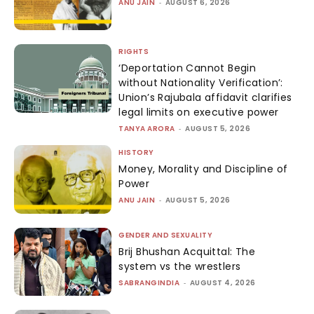
ANU JAIN
-
AUGUST 6, 2026
RIGHTS
‘Deportation Cannot Begin
without Nationality Verification’:
Union’s Rajubala affidavit clarifies
legal limits on executive power
TANYA ARORA
-
AUGUST 5, 2026
HISTORY
Money, Morality and Discipline of
Power
ANU JAIN
-
AUGUST 5, 2026
GENDER AND SEXUALITY
Brij Bhushan Acquittal: The
system vs the wrestlers
SABRANGINDIA
-
AUGUST 4, 2026