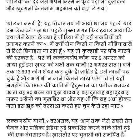
गोलियों का दर्द जैसे अपने जिस्म में फूट पड़ा जो बुज़दिली
और ख़ुदगर्ज़ी के तमाम अहसास को बहा ले गया।
‘बोलना ज़रूरी है’, यह विचार तब भी आया था जब पहली बार
इस लेख को पढ़ा था। पहले ग़ुस्सा मगर फिर ख़्याल आया कि
क्या मैंने ठेका ले रखा है मीडिया में हो रही ग़लतियों को
उजागर करने का ?…मैं क्यों रोज़ किसी न किसी मीडियावाले
से रिश्ते बिगाड़ता जा रहा हूँ ? यह तो कुल्हाड़ी पर पाँव मारने
की हरक़त है..! पर 'दी लल्लनटॉप.कॉम' पर 9 अगस्त को
शाया हुई इस ख़बर को अभी तक यानी 12 अगस्त रात 11 बजे
तक 13,693 लोग शेयर कर चुके हैं। ज़ाहिर है, इसे लाखों पढ़
चुके हैं और आगे भी न जाने कितने लाख पढ़ेंगे। वे तो यही
समझेंगे कि 1857 की क्रांति में हिंदुस्तान का प्रतीक बनकर
उभरा वह 80 बरस का बूढ़ा बादशाह बहादुरशाह बहादुरशाह
ज़फ़र अंग्रेज़ों का मुख़बिर था और यह भी कि वह अंधा होकर
मरा। इस झूठ को बरदाश्त करते हुए चुप कैसे रहा जाए ?
लल्लनटॉप' यानी..? दरअसल, यह ‘आज तक’ जैसे सबसे तेज़
चैनल और पत्रिका इंडिया टुडे प्रकाशित करने वाले टीवी टुडे
की एक वेबसाइट है। ख़ासतौर पर युवाओं को समर्पित है।