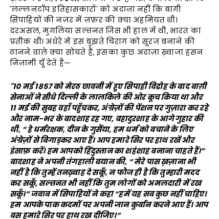
'लल्लनटॉप इतिहासकारों' को अंदाज़ा नहीं कि बाग़ी
सिपाहियों की नज़र में ज़फ़र की क्या अहमियत थी।
दरअसल, मुग़लिया सल्तनत जिस भी हाल में थी, भारत का
प्रतीक थी। अंधेरे में इस बुझते चिराग़ को सूरज बनाने की
ठानने वाले क्या सोचते हैं, इसका कुछ अंदाज़ा ख़्वाजा हसन
निज़ामी यूँ देते हैं—
"10 मई 1857 को मेरठ छावनी में हुए सिपाही विद्रोह के बाद बाग़ी
सेनाओं ने सीधे दिल्ली के लालकिले की ओर कूच किया था और
11 मई की सुबह वहाँ पहुँचकर, अंग्रेज़ों की पेंशन पर गुज़ारा कर रहे
और नाम-भर के बादशाह रह गए, बहादुरशाह के आगे गुहार की
थी, “ हे धर्मरक्षक, दीन के गुसैंया, हम धर्म को बचाने के लिए
अंग्रेज़ों से बिगाड़कर आए हैं। आप हमारे सिर पर हाथ रखें और
इंसाफ़ करें। हम आपको हिंदुस्तान का शहंशाह बनाना चाहते हैं।”
बादशाह ने अपनी तंगहाली बयान की, “ मेरे पास ख़ज़ाना भी
नहीं है कि तुम्हें तनख़्वाह दे सकूँ, न फौज ही है कि तुम्हारी मदद
कर सकूँ, सल्तनत भी नहीं कि तुम लोगों को अमलदारी में रख
सकूँ।” जवाब में सिपाहियों ने कहा “हमें यह सब कुछ नहीं चाहिए।
हम आपके पाक कदमों पर अपनी जान कुर्बान करने आए हैं। आप
बस हमारे सिर पर हाथ रख दीजिए।”