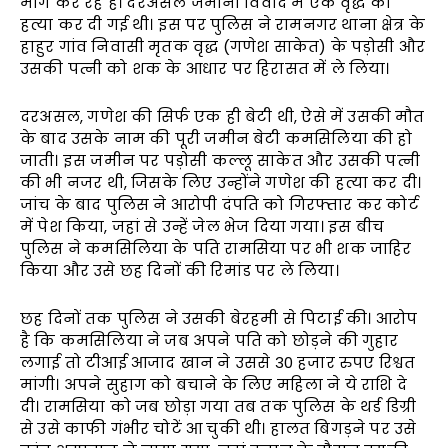
मांग कर रहे हैं। दरअसल जमीनी विवाद में एक वृद्ध की
हत्या कर दी गई थी। इस पर पुलिस ने रामनगर थाना क्षेत्र के
हाहुर गांव निवासी मृतक वृद्ध (गणेश साकेत) के पड़ोसी और
उसकी पत्नी को शक के आधार पर हिरासत में ले लिया।
दरअसल, गणेश की सिर्फ एक ही बेटी थी, ऐसे में उसकी मौत
के बाद उसके नाम की पूरी जमीन बेटी कमसिलिया की हो
जाती। इस जमीन पर पड़ोसी कल्लू साकेत और उसकी पत्नी
की भी नजर थी, जिसके लिए उन्होंने गणेश की हत्या कर दी।
जांच के बाद पुलिस ने आरोपी दंपति को गिरफ्तार कर कोर्ट
में पेश किया, जहां से उन्हें जेल भेज दिया गया। इस बीच
पुलिस ने कमसिलिया के पति रामसिया पर भी शक जाहिर
किया और उसे छह दिनों की रिमांड पर ले लिया।
छह दिनों तक पुलिस ने उसकी बेरहमी से पिटाई की। आरोप
है कि कमसिलिया ने जब अपने पति को छोड़ने की गुहार
लगाई तो टीआई आजाद खान ने उससे 30 हजार रुपए रिश्वत
मांगी। अपने सुहाग को बचाने के लिए महिला ने ये राशि दे
दी। रामसिया को जब छोड़ा गया तब तक पुलिस के थर्ड डिग्री
से उसे काफी गंभीर चोटें आ चुकी थी। हालत बिगड़ने पर उसे