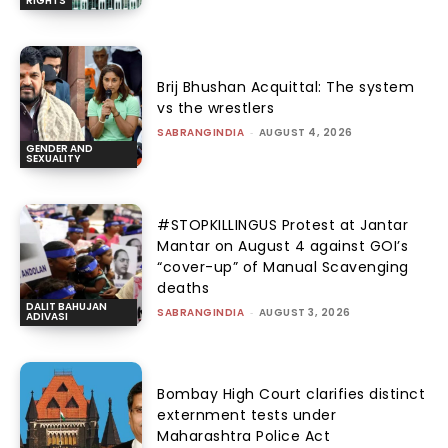
RIGHTS
Brij Bhushan Acquittal: The system
vs the wrestlers
SABRANGINDIA
-
AUGUST 4, 2026
GENDER AND
SEXUALITY
#STOPKILLINGUS Protest at Jantar
Mantar on August 4 against GOI’s
“cover-up” of Manual Scavenging
deaths
DALIT BAHUJAN
SABRANGINDIA
-
AUGUST 3, 2026
ADIVASI
Bombay High Court clarifies distinct
externment tests under
Maharashtra Police Act