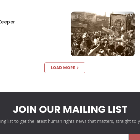
Keeper
LOAD MORE
JOIN OUR MAILING LIST
ling list to get the latest human rights news that matters, straight to 