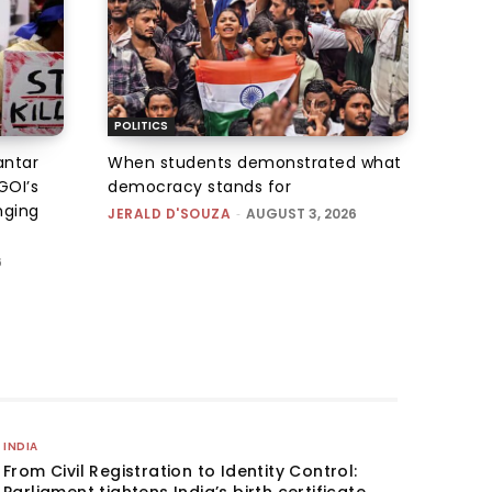
POLITICS
antar
When students demonstrated what
GOI’s
democracy stands for
nging
JERALD D'SOUZA
-
AUGUST 3, 2026
6
INDIA
From Civil Registration to Identity Control: