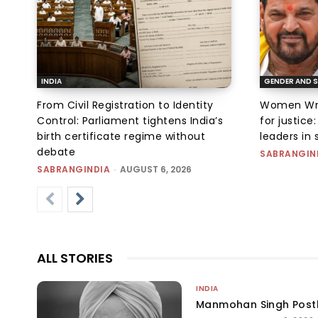
INDIA
GENDER AND S
From Civil Registration to Identity
Women Wres
Control: Parliament tightens India’s
for justic
birth certificate regime without
leaders in 
debate
SABRANGIN
SABRANGINDIA
-
AUGUST 6, 2026
ALL STORIES
INDIA
Manmohan Singh Post