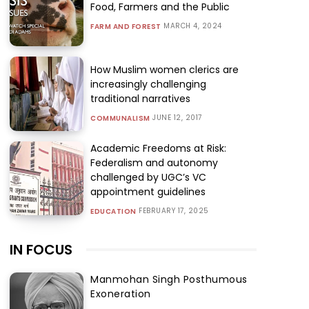
Food, Farmers and the Public
MARCH 4, 2024
FARM AND FOREST
How Muslim women clerics are
increasingly challenging
traditional narratives
JUNE 12, 2017
COMMUNALISM
Academic Freedoms at Risk:
Federalism and autonomy
challenged by UGC’s VC
appointment guidelines
FEBRUARY 17, 2025
EDUCATION
IN FOCUS
Manmohan Singh Posthumous
Exoneration