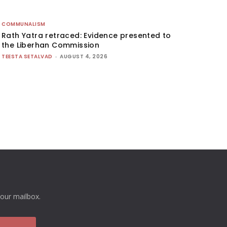
COMMUNALISM
Rath Yatra retraced: Evidence presented to
the Liberhan Commission
TEESTA SETALVAD
-
AUGUST 4, 2026
your mailbox.