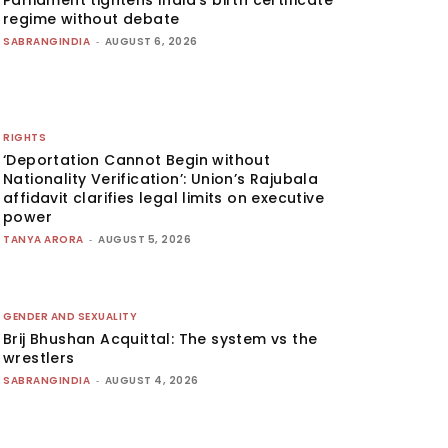
Parliament tightens India’s birth certificate
regime without debate
SABRANGINDIA
-
AUGUST 6, 2026
RIGHTS
‘Deportation Cannot Begin without
Nationality Verification’: Union’s Rajubala
affidavit clarifies legal limits on executive
power
TANYA ARORA
-
AUGUST 5, 2026
GENDER AND SEXUALITY
Brij Bhushan Acquittal: The system vs the
wrestlers
SABRANGINDIA
-
AUGUST 4, 2026