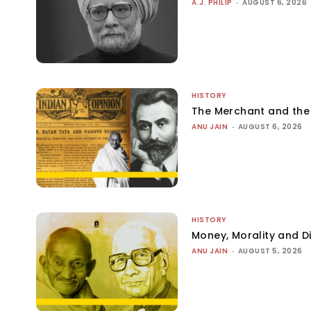
A.J. PHILIP
-
AUGUST 6, 2026
HISTORY
The Merchant and th
ANU JAIN
-
AUGUST 6, 2026
HISTORY
Money, Morality and Di
ANU JAIN
-
AUGUST 5, 2026