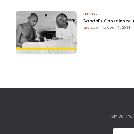
HISTORY
Gandhi’s Conscience 
ANU JAIN
-
AUGUST 4, 2026
Join our mai