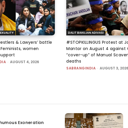
EXUALITY
DALIT BAHUJAN ADIVASI
tlers & Lawyers’ battle
#STOPKILLINGUS Protest at J
e: Feminists, women
Mantar on August 4 against 
support
“cover-up” of Manual Scave
deaths
DIA
-
AUGUST 4, 2026
SABRANGINDIA
-
AUGUST 3, 202
humous Exoneration