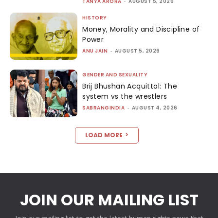
TANYA ARORA
-
AUGUST 5, 2026
HISTORY
Money, Morality and Discipline of
Power
ANU JAIN
-
AUGUST 5, 2026
GENDER AND SEXUALITY
Brij Bhushan Acquittal: The
system vs the wrestlers
SABRANGINDIA
-
AUGUST 4, 2026
LOAD MORE
JOIN OUR MAILING LIST