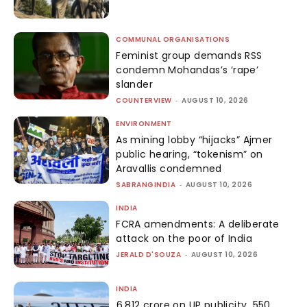
COMMUNAL ORGANISATIONS
Feminist group demands RSS
condemn Mohandas’s ‘rape’
slander
COUNTERVIEW
-
AUGUST 10, 2026
ENVIRONMENT
As mining lobby “hijacks” Ajmer
public hearing, “tokenism” on
Aravallis condemned
SABRANGINDIA
-
AUGUST 10, 2026
INDIA
FCRA amendments: A deliberate
attack on the poor of India
JERALD D'SOUZA
-
AUGUST 10, 2026
INDIA
₹6,812 crore on UP publicity, ₹550