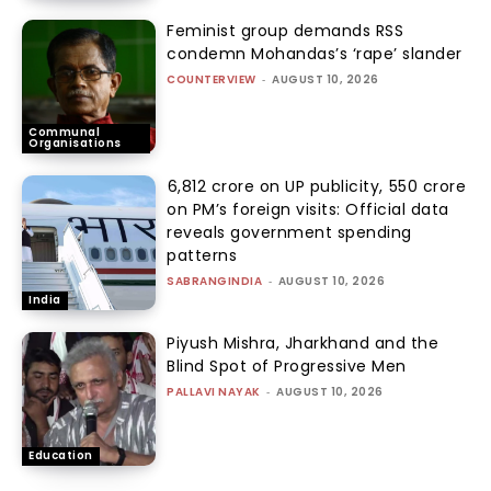
Feminist group demands RSS
condemn Mohandas’s ‘rape’ slander
COUNTERVIEW
-
AUGUST 10, 2026
Communal
Organisations
₹6,812 crore on UP publicity, ₹550 crore
on PM’s foreign visits: Official data
reveals government spending
patterns
SABRANGINDIA
-
AUGUST 10, 2026
India
Piyush Mishra, Jharkhand and the
Blind Spot of Progressive Men
PALLAVI NAYAK
-
AUGUST 10, 2026
Education