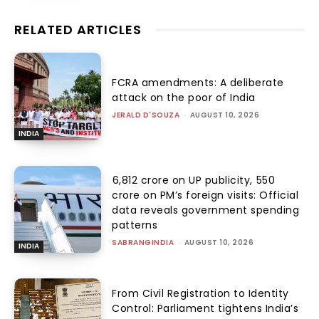
RELATED ARTICLES
FCRA amendments: A deliberate
attack on the poor of India
JERALD D'SOUZA
-
AUGUST 10, 2026
INDIA
₹6,812 crore on UP publicity, ₹550
crore on PM’s foreign visits: Official
data reveals government spending
patterns
SABRANGINDIA
-
AUGUST 10, 2026
INDIA
From Civil Registration to Identity
Control: Parliament tightens India’s