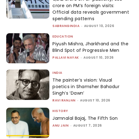
crore on PM’s foreign visits:
Official data reveals government
spending patterns
SABRANGINDIA
-
AUGUST 10, 2026
EDUCATION
Piyush Mishra, Jharkhand and the
Blind Spot of Progressive Men
PALLAVI NAYAK
-
AUGUST 10, 2026
INDIA
The painter’s vision: Visual
poetics in Shamsher Bahadur
Singh’s ‘Dawn’
RAVI RANJAN
-
AUGUST 10, 2026
HISTORY
Jamnalal Bajaj, The Fifth Son
ANU JAIN
-
AUGUST 7, 2026